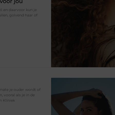
voor jou
il en daarvoor kun je
llen, golvend haar of
mate je ouder wordt of
, vooral als je in de
n Kliniek