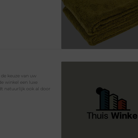
r de keuze van uw
e winkel een luxe
t natuurlijk ook al door