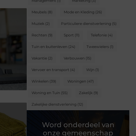
Management
(1)
Marketing
(3)
Meubels
(8)
Mode en Kleding
(26)
Muziek
(2)
Particuliere dienstverlening
(5)
Rechten
(9)
Sport
(11)
Telefonie
(4)
Tuin en buitenleven
(24)
Tweewielers
(1)
Vakantie
(2)
Verbouwen
(15)
Vervoer en transport
(4)
Wijn
(1)
Winkelen
(39)
Woningen
(47)
Woning en Tuin
(55)
Zakelijk
(9)
Zakelijke dienstverlening
(12)
Word onderdeel van
onze gemeenschap