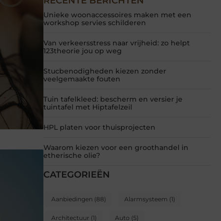
RECENTE BERICHTEN
Unieke woonaccessoires maken met een
workshop servies schilderen
Van verkeersstress naar vrijheid: zo helpt
123theorie jou op weg
Stucbenodigheden kiezen zonder
veelgemaakte fouten
Tuin tafelkleed: bescherm en versier je
tuintafel met Hiptafelzeil
HPL platen voor thuisprojecten
Waarom kiezen voor een groothandel in
etherische olie?
CATEGORIEËN
Aanbiedingen
(88)
Alarmsysteem
(1)
Architectuur
(1)
Auto
(5)