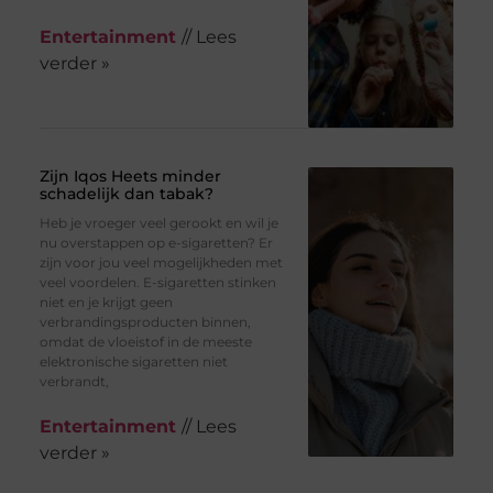
Entertainment
// Lees
verder »
Zijn Iqos Heets minder
schadelijk dan tabak?
Heb je vroeger veel gerookt en wil je
nu overstappen op e-sigaretten? Er
zijn voor jou veel mogelijkheden met
veel voordelen. E-sigaretten stinken
niet en je krijgt geen
verbrandingsproducten binnen,
omdat de vloeistof in de meeste
elektronische sigaretten niet
verbrandt,
Entertainment
// Lees
verder »