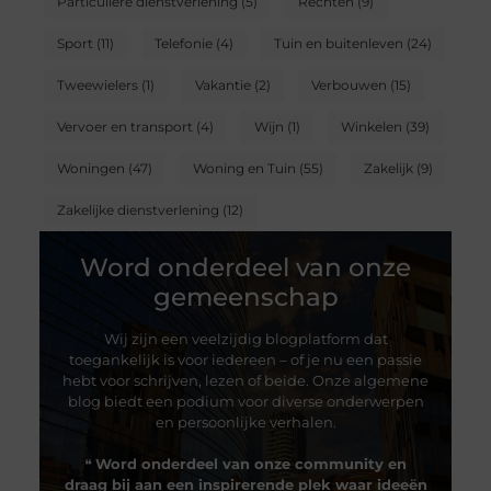
Particuliere dienstverlening
(5)
Rechten
(9)
Sport
(11)
Telefonie
(4)
Tuin en buitenleven
(24)
Tweewielers
(1)
Vakantie
(2)
Verbouwen
(15)
Vervoer en transport
(4)
Wijn
(1)
Winkelen
(39)
Woningen
(47)
Woning en Tuin
(55)
Zakelijk
(9)
Zakelijke dienstverlening
(12)
Word onderdeel van onze
gemeenschap
Wij zijn een veelzijdig blogplatform dat
toegankelijk is voor iedereen – of je nu een passie
hebt voor schrijven, lezen of beide. Onze algemene
blog biedt een podium voor diverse onderwerpen
en persoonlijke verhalen.
❝
Word onderdeel van onze community en
draag bij aan een inspirerende plek waar ideeën