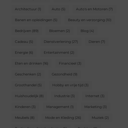
Architectuur
(1)
Auto
(5)
Auto's en Motoren
(7)
Banen en opleidingen
(5)
Beauty en verzorging
(10)
Bedrijven
(89)
Bloemen
(2)
Blog
(4)
Cadeau
(5)
Dienstverlening
(27)
Dieren
(7)
Energie
(6)
Entertainment
(2)
Eten en drinken
(16)
Financieel
(3)
Geschenken
(2)
Gezondheid
(9)
Groothandel
(5)
Hobby en vrije tijd
(3)
Huishoudelijk
(8)
Industrie
(3)
Internet
(3)
Kinderen
(3)
Management
(1)
Marketing
(3)
Meubels
(8)
Mode en Kleding
(26)
Muziek
(2)