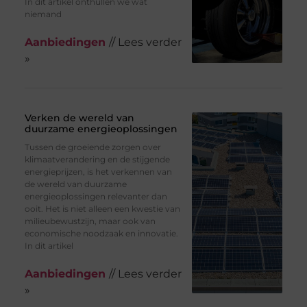
In dit artikel onthullen we wat
niemand
Aanbiedingen
// Lees verder
»
Verken de wereld van
duurzame energieoplossingen
Tussen de groeiende zorgen over
klimaatverandering en de stijgende
energieprijzen, is het verkennen van
de wereld van duurzame
energieoplossingen relevanter dan
ooit. Het is niet alleen een kwestie van
milieubewustzijn, maar ook van
economische noodzaak en innovatie.
In dit artikel
Aanbiedingen
// Lees verder
»