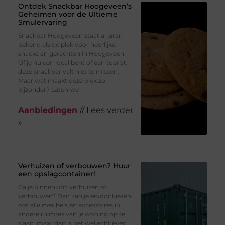
Ontdek Snackbar Hoogeveen’s
Geheimen voor de Ultieme
Smulervaring
Snackbar Hoogeveen staat al jaren
bekend als dé plek voor heerlijke
snacks en gerechten in Hoogeveen.
Of je nu een local bent of een toerist,
deze snackbar valt niet te missen.
Maar wat maakt deze plek zo
bijzonder? Laten we
Aanbiedingen
// Lees verder
»
Verhuizen of verbouwen? Huur
een opslagcontainer!
Ga je binnenkort verhuizen of
verbouwen? Dan kan je ervoor kiezen
om alle meubels en accessoires in
andere ruimtes van je woning op te
slaan, maar dan is het wel echt even