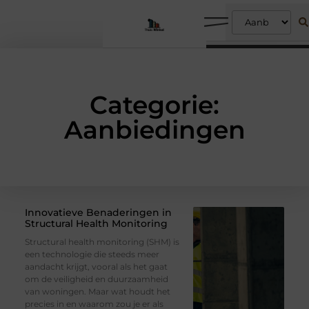
Categorie:
Aanbiedingen
Innovatieve Benaderingen in
Structural Health Monitoring
Structural health monitoring (SHM) is
een technologie die steeds meer
aandacht krijgt, vooral als het gaat
om de veiligheid en duurzaamheid
van woningen. Maar wat houdt het
precies in en waarom zou je er als