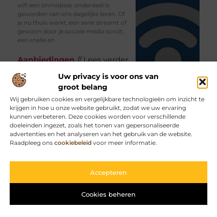
wifi een onmisbaar onderdeel is
geworden van ons dagelijks leven. Of
je nu thuis werkt, een serie streamt of
gewoon door je sociale media scrolt,
een snelle en
Aanbiedingen
// Lees verder
»
Uw privacy is voor ons van
groot belang
Wij gebruiken cookies en vergelijkbare technologieën om inzicht te
krijgen in hoe u onze website gebruikt, zodat we uw ervaring
Duurzaamheidsoplossingen in
kunnen verbeteren. Deze cookies worden voor verschillende
Huis: Een Vergelijking tussen
doeleinden ingezet, zoals het tonen van gepersonaliseerde
Zonnepanelen en
advertenties en het analyseren van het gebruik van de website.
Airconditioning
Raadpleeg ons
cookiebeleid
voor meer informatie.
Het bevorderen van duurzaamheid in
huis wordt steeds belangrijker in een
wereld waar milieubewustzijn
Accepteren
centraal staat. Twee belangrijke
aspecten van duurzaam wonen zijn
het gebruik van zonnepanelen voor
Cookies beheren
hernieuwbare energie en efficiënte
airconditioningssystemen. Laten we