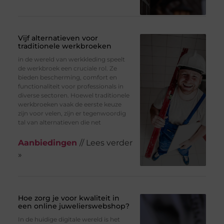
Vijf alternatieven voor
traditionele werkbroeken
in de wereld van werkkleding speelt
de werkbroek een cruciale rol. Ze
bieden bescherming, comfort en
functionaliteit voor professionals in
diverse sectoren. Hoewel traditionele
werkbroeken vaak de eerste keuze
zijn voor velen, zijn er tegenwoordig
tal van alternatieven die net
Aanbiedingen
// Lees verder
»
Hoe zorg je voor kwaliteit in
een online juwelierswebshop?
In de huidige digitale wereld is het