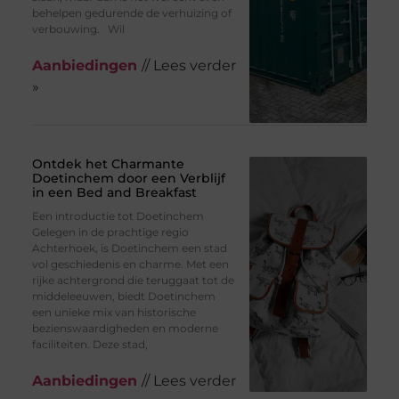
behelpen gedurende de verhuizing of
verbouwing. Wil
Aanbiedingen
// Lees verder
»
Ontdek het Charmante
Doetinchem door een Verblijf
in een Bed and Breakfast
Een introductie tot Doetinchem
Gelegen in de prachtige regio
Achterhoek, is Doetinchem een stad
vol geschiedenis en charme. Met een
rijke achtergrond die teruggaat tot de
middeleeuwen, biedt Doetinchem
een unieke mix van historische
bezienswaardigheden en moderne
faciliteiten. Deze stad,
Aanbiedingen
// Lees verder