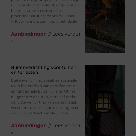
nu door de pittoreske straatjes van de
binnenstad wilt cruisen of de
prachtige natuur rondom de IJssel
wilt verkennen, een fiets is het ideale
Aanbiedingen
// Lees verder
»
Buitenverlichting voor tuinen
en terrassen
Buitenverlichting speelt een cruciale
rol in het creëren van een sfeervolle
en functionele buitenruimte. Of het
nu gaat om een tuin, terras of patio,
de juiste verlichting kan de esthetiek
verbeteren, de veiligheid verhogen en
de bruikbaarheid van de ruimte
Aanbiedingen
// Lees verder
»