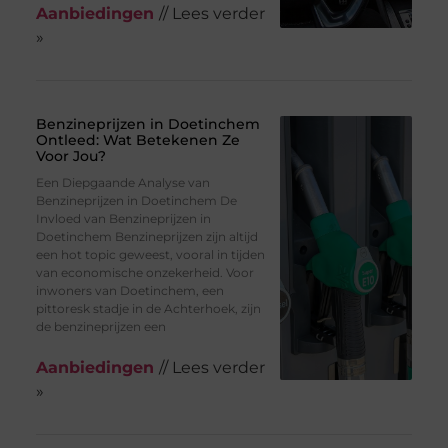
Aanbiedingen
// Lees verder
»
Benzineprijzen in Doetinchem
Ontleed: Wat Betekenen Ze
Voor Jou?
Een Diepgaande Analyse van
Benzineprijzen in Doetinchem De
Invloed van Benzineprijzen in
Doetinchem Benzineprijzen zijn altijd
een hot topic geweest, vooral in tijden
van economische onzekerheid. Voor
inwoners van Doetinchem, een
pittoresk stadje in de Achterhoek, zijn
de benzineprijzen een
Aanbiedingen
// Lees verder
»