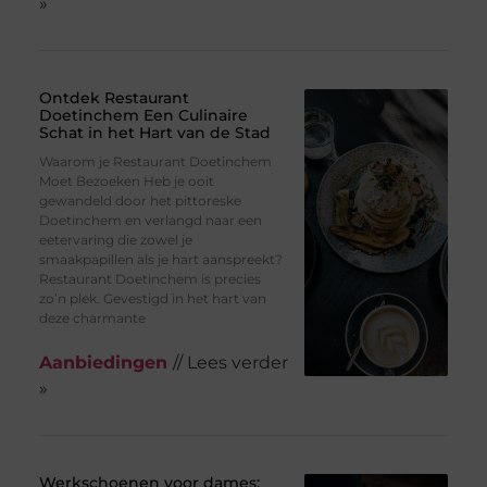
»
Ontdek Restaurant
Doetinchem Een Culinaire
Schat in het Hart van de Stad
Waarom je Restaurant Doetinchem
Moet Bezoeken Heb je ooit
gewandeld door het pittoreske
Doetinchem en verlangd naar een
eetervaring die zowel je
smaakpapillen als je hart aanspreekt?
Restaurant Doetinchem is precies
zo’n plek. Gevestigd in het hart van
deze charmante
Aanbiedingen
// Lees verder
»
Werkschoenen voor dames: