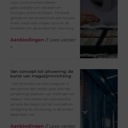
voor consumenten steeds
gebruikelijker om sieraden en
horloges online te kopen. Dit biedt
gemak en een breed scala aan keuzes,
maar roept ook vragen op over de
kwaliteit van de producten. Hoe zorg
Aanbiedingen
// Lees verder
»
Van concept tot uitvoering: de
kunst van magazijninrichting
Het inrichten van een magazijn is
een proces dat verder gaat dan het
simpelweg plaatsen van stellingen en
rekken. Het vereist een doordachte
aanpak die begint bij het concept en
eindigt bij de uitvoering. In dit artikel
bespreken we
Aanbiedingen
// Lees verder