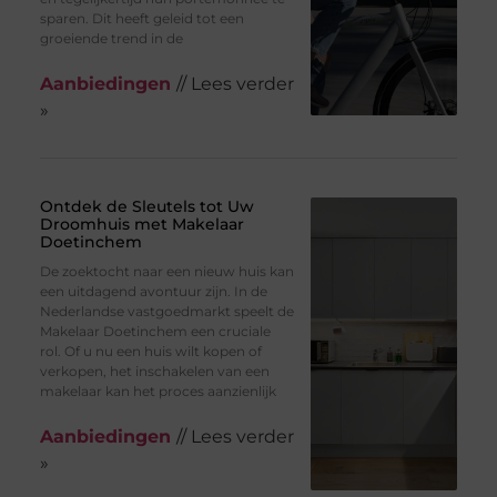
sparen. Dit heeft geleid tot een
groeiende trend in de
Aanbiedingen
// Lees verder
»
Ontdek de Sleutels tot Uw
Droomhuis met Makelaar
Doetinchem
De zoektocht naar een nieuw huis kan
een uitdagend avontuur zijn. In de
Nederlandse vastgoedmarkt speelt de
Makelaar Doetinchem een cruciale
rol. Of u nu een huis wilt kopen of
verkopen, het inschakelen van een
makelaar kan het proces aanzienlijk
Aanbiedingen
// Lees verder
»