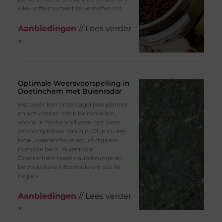
elke koffiemoment te verheffen tot
Aanbiedingen
// Lees verder
»
Optimale Weersvoorspelling in
Doetinchem met Buienradar
Het weer kan onze dagelijkse plannen
en activiteiten sterk beïnvloeden,
vooral in Nederland waar het weer
onvoorspelbaar kan zijn. Of je nu een
local, weerenthousiast, of digitale
nomade bent, Buienradar
Doetinchem biedt nauwkeurige en
betrouwbare informatie om jou te
helpen
Aanbiedingen
// Lees verder
»