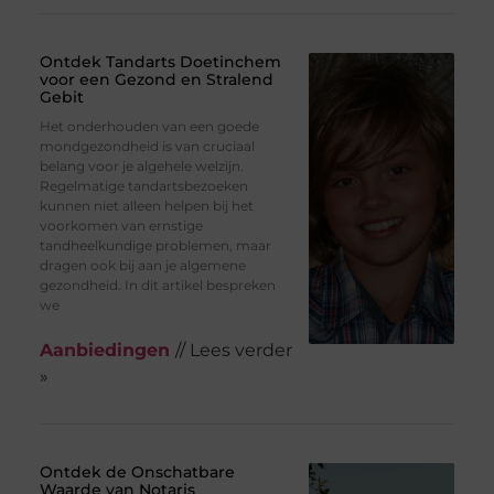
Ontdek Tandarts Doetinchem
voor een Gezond en Stralend
Gebit
Het onderhouden van een goede
mondgezondheid is van cruciaal
belang voor je algehele welzijn.
Regelmatige tandartsbezoeken
kunnen niet alleen helpen bij het
voorkomen van ernstige
tandheelkundige problemen, maar
dragen ook bij aan je algemene
gezondheid. In dit artikel bespreken
we
Aanbiedingen
// Lees verder
»
Ontdek de Onschatbare
Waarde van Notaris