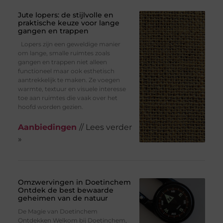
Jute lopers: de stijlvolle en
praktische keuze voor lange
gangen en trappen
Lopers zijn een geweldige manier
om lange, smalle ruimtes zoals
gangen en trappen niet alleen
functioneel maar ook esthetisch
aantrekkelijk te maken. Ze voegen
warmte, textuur en visuele interesse
toe aan ruimtes die vaak over het
hoofd worden gezien.
Aanbiedingen
// Lees verder
»
Omzwervingen in Doetinchem
Ontdek de best bewaarde
geheimen van de natuur
De Magie van Doetinchem
Ontdekken Welkom bij Doetinchem,