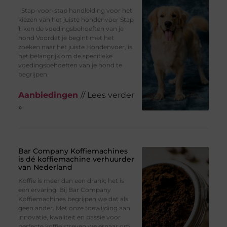
Stap-voor-stap handleiding voor het
kiezen van het juiste hondenvoer Stap
1: ken de voedingsbehoeften van je
hond Voordat je begint met het
zoeken naar het juiste Hondenvoer, is
het belangrijk om de specifieke
voedingsbehoeften van je hond te
begrijpen.
Aanbiedingen
// Lees verder
»
Bar Company Koffiemachines
is dé koffiemachine verhuurder
van Nederland
Koffie is meer dan een drank; het is
een ervaring. Bij Bar Company
Koffiemachines begrijpen we dat als
geen ander. Met onze toewijding aan
innovatie, kwaliteit en passie voor
perfecte koffie streven we ernaar om