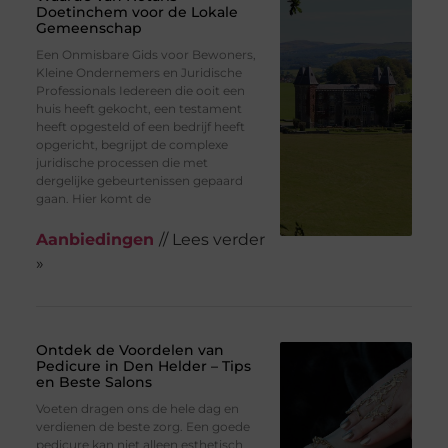
Doetinchem voor de Lokale
Gemeenschap
Een Onmisbare Gids voor Bewoners,
Kleine Ondernemers en Juridische
Professionals Iedereen die ooit een
huis heeft gekocht, een testament
heeft opgesteld of een bedrijf heeft
opgericht, begrijpt de complexe
juridische processen die met
dergelijke gebeurtenissen gepaard
gaan. Hier komt de
Aanbiedingen
// Lees verder
»
Ontdek de Voordelen van
Pedicure in Den Helder – Tips
en Beste Salons
Voeten dragen ons de hele dag en
verdienen de beste zorg. Een goede
pedicure kan niet alleen esthetisch