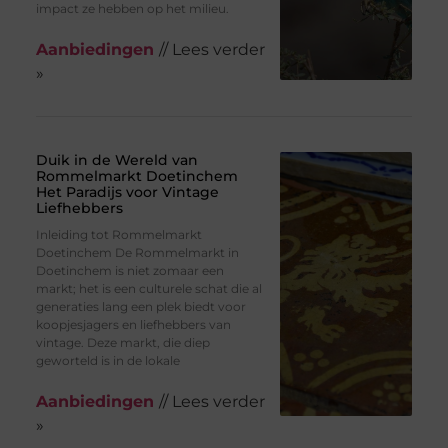
impact ze hebben op het milieu.
Aanbiedingen
// Lees verder
»
Duik in de Wereld van
Rommelmarkt Doetinchem
Het Paradijs voor Vintage
Liefhebbers
Inleiding tot Rommelmarkt
Doetinchem De Rommelmarkt in
Doetinchem is niet zomaar een
markt; het is een culturele schat die al
generaties lang een plek biedt voor
koopjesjagers en liefhebbers van
vintage. Deze markt, die diep
geworteld is in de lokale
Aanbiedingen
// Lees verder
»