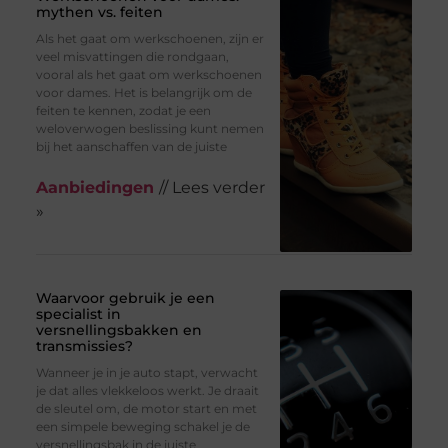
mythen vs. feiten
Als het gaat om werkschoenen, zijn er
veel misvattingen die rondgaan,
vooral als het gaat om werkschoenen
voor dames. Het is belangrijk om de
feiten te kennen, zodat je een
weloverwogen beslissing kunt nemen
bij het aanschaffen van de juiste
Aanbiedingen
// Lees verder
»
Waarvoor gebruik je een
specialist in
versnellingsbakken en
transmissies?
Wanneer je in je auto stapt, verwacht
je dat alles vlekkeloos werkt. Je draait
de sleutel om, de motor start en met
een simpele beweging schakel je de
versnellingsbak in de juiste