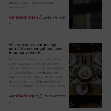
huiseigenaar in geïnteresseerd
moeten zijn?
Aanbiedingen
// Lees verder
»
Waarom een rechthoekige
eettafel van mangohout jouw
interieur versterkt
Mangohout is een materiaal dat niet
alleen duurzaam is, maar ook een
unieke esthetiek biedt. De natuurlijke
variaties in kleur en nerfpatronen
maken elke tafel uniek. Dit betekent
dat jouw rechthoekige eettafel niet
alleen functioneel is, maar ook als een
Aanbiedingen
// Lees verder
»