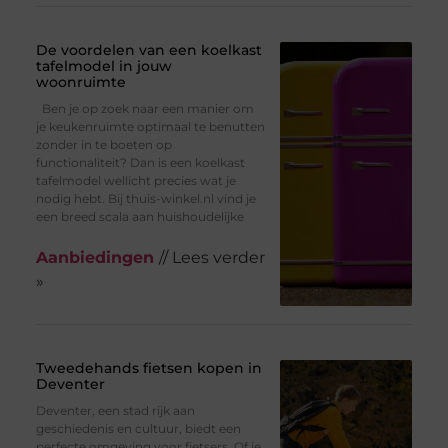
De voordelen van een koelkast
tafelmodel in jouw
woonruimte
Ben je op zoek naar een manier om
je keukenruimte optimaal te benutten
zonder in te boeten op
functionaliteit? Dan is een koelkast
tafelmodel wellicht precies wat je
nodig hebt. Bij thuis-winkel.nl vind je
een breed scala aan huishoudelijke
Aanbiedingen
// Lees verder
»
Tweedehands fietsen kopen in
Deventer
Deventer, een stad rijk aan
geschiedenis en cultuur, biedt een
perfecte omgeving voor fietsers. Of je