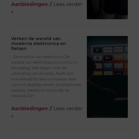
Aanbiedingen
// Lees verder
»
Verken de wereld van
moderne elektronica en
fietsen
De evolutie van elektronica De
wereld van elektronica is continu in
beweging. Wat begon met de
uitvinding van de radio, heeft zich
ontwikkeld tot een onmisbaar deel
van ons dagelijks leven. Smartphones,
laptops, tablets en natuurlijk de
televisie Zijn
Aanbiedingen
// Lees verder
»