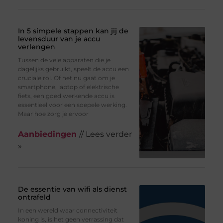
In 5 simpele stappen kan jij de
levensduur van je accu
verlengen
Tussen de vele apparaten die je
dagelijks gebruikt, speelt de accu een
cruciale rol. Of het nu gaat om je
smartphone, laptop of elektrische
fiets, een goed werkende accu is
essentieel voor een soepele werking.
Maar hoe zorg je ervoor
Aanbiedingen
// Lees verder
»
De essentie van wifi als dienst
ontrafeld
In een wereld waar connectiviteit
koning is, is het geen verrassing dat