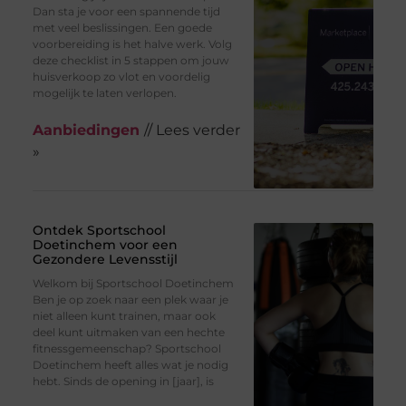
Dan sta je voor een spannende tijd
met veel beslissingen. Een goede
voorbereiding is het halve werk. Volg
deze checklist in 5 stappen om jouw
huisverkoop zo vlot en voordelig
mogelijk te laten verlopen.
Aanbiedingen
// Lees verder
»
Ontdek Sportschool
Doetinchem voor een
Gezondere Levensstijl
Welkom bij Sportschool Doetinchem
Ben je op zoek naar een plek waar je
niet alleen kunt trainen, maar ook
deel kunt uitmaken van een hechte
fitnessgemeenschap? Sportschool
Doetinchem heeft alles wat je nodig
hebt. Sinds de opening in [jaar], is