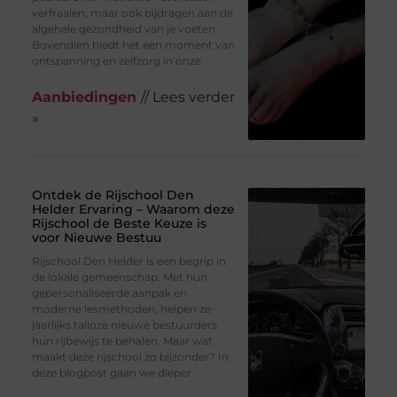
verfraaien, maar ook bijdragen aan de
algehele gezondheid van je voeten.
Bovendien biedt het een moment van
ontspanning en zelfzorg in onze
Aanbiedingen
// Lees verder
»
Ontdek de Rijschool Den
Helder Ervaring – Waarom deze
Rijschool de Beste Keuze is
voor Nieuwe Bestuu
Rijschool Den Helder is een begrip in
de lokale gemeenschap. Met hun
gepersonaliseerde aanpak en
moderne lesmethoden, helpen ze
jaarlijks talloze nieuwe bestuurders
hun rijbewijs te behalen. Maar wat
maakt deze rijschool zo bijzonder? In
deze blogpost gaan we dieper