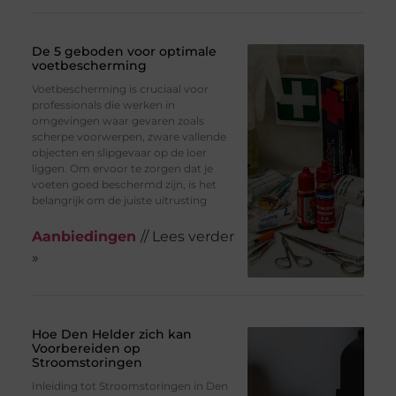
De 5 geboden voor optimale
voetbescherming
Voetbescherming is cruciaal voor
professionals die werken in
omgevingen waar gevaren zoals
scherpe voorwerpen, zware vallende
objecten en slipgevaar op de loer
liggen. Om ervoor te zorgen dat je
voeten goed beschermd zijn, is het
belangrijk om de juiste uitrusting
Aanbiedingen
// Lees verder
»
Hoe Den Helder zich kan
Voorbereiden op
Stroomstoringen
Inleiding tot Stroomstoringen in Den