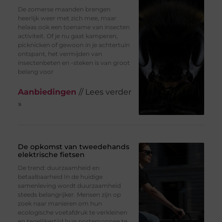
De zomerse maanden brengen
heerlijk weer met zich mee, maar
helaas ook een toename van insecten
activiteit. Of je nu gaat kamperen,
picknicken of gewoon in je achtertuin
ontspant, het vermijden van
insectenbeten en -steken is van groot
belang voor
Aanbiedingen
// Lees verder
»
De opkomst van tweedehands
elektrische fietsen
De trend: duurzaamheid en
betaalbaarheid In de huidige
samenleving wordt duurzaamheid
steeds belangrijker. Mensen zijn op
zoek naar manieren om hun
ecologische voetafdruk te verkleinen
en tegelijkertijd hun portemonnee te