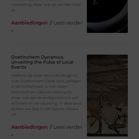
versnelling. Maar wat als dit niet meer
zo
Aanbiedingen
// Lees verder
»
Doetinchem Dynamics
Unveiling the Pulse of Local
Events
Welkom bij onze nieuwste blogpost
over Doetinchem! Deze stad, gelegen
in de Achterhoek, is niet alleen
historisch en cultureel belangrijk,
maar ook een levendig centrum van
activiteit en vernieuwing. In deze post
duiken we diep in het laatste nieuws
uit
Aanbiedingen
// Lees verder
»