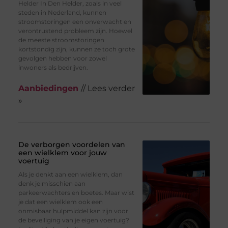
Helder In Den Helder, zoals in veel
steden in Nederland, kunnen
stroomstoringen een onverwacht en
verontrustend probleem zijn. Hoewel
de meeste stroomstoringen
kortstondig zijn, kunnen ze toch grote
gevolgen hebben voor zowel
inwoners als bedrijven.
Aanbiedingen
// Lees verder
»
De verborgen voordelen van
een wielklem voor jouw
voertuig
Als je denkt aan een wielklem, dan
denk je misschien aan
parkeerwachters en boetes. Maar wist
je dat een wielklem ook een
onmisbaar hulpmiddel kan zijn voor
de beveiliging van je eigen voertuig?