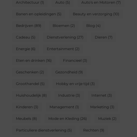
Architectuur
(1)
Auto
(5)
Auto's en Motoren
(7)
Banen en opleidingen
(5)
Beauty en verzorging
(10)
Bedrijven
(89)
Bloemen
(2)
Blog
(4)
Cadeau
(5)
Dienstverlening
(27)
Dieren
(7)
Energie
(6)
Entertainment
(2)
Eten en drinken
(16)
Financieel
(3)
Geschenken
(2)
Gezondheid
(9)
Groothandel
(5)
Hobby en vrije tijd
(3)
Huishoudelijk
(8)
Industrie
(3)
Internet
(3)
Kinderen
(3)
Management
(1)
Marketing
(3)
Meubels
(8)
Mode en Kleding
(26)
Muziek
(2)
Particuliere dienstverlening
(5)
Rechten
(9)