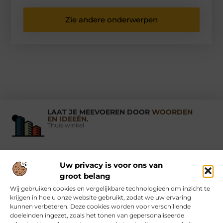
Zie andere onderwerpen
LAAT JE MEEVOEREN DOOR
WOORDEN
EN IDEEËN.
Thuis winkel
Uw privacy is voor ons van
Vind Ons Hier :
groot belang
Wij gebruiken cookies en vergelijkbare technologieën om inzicht te
krijgen in hoe u onze website gebruikt, zodat we uw ervaring
kunnen verbeteren. Deze cookies worden voor verschillende
doeleinden ingezet, zoals het tonen van gepersonaliseerde
Beroemdheden
Uit de Media
Partners
Over ons
Ons team