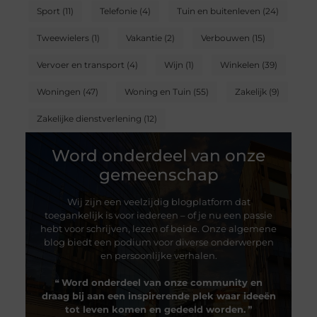
Sport
(11)
Telefonie
(4)
Tuin en buitenleven
(24)
Tweewielers
(1)
Vakantie
(2)
Verbouwen
(15)
Vervoer en transport
(4)
Wijn
(1)
Winkelen
(39)
Woningen
(47)
Woning en Tuin
(55)
Zakelijk
(9)
Zakelijke dienstverlening
(12)
Word onderdeel van onze
gemeenschap
Wij zijn een veelzijdig blogplatform dat
toegankelijk is voor iedereen – of je nu een passie
hebt voor schrijven, lezen of beide. Onze algemene
blog biedt een podium voor diverse onderwerpen
en persoonlijke verhalen.
❝
Word onderdeel van onze community en
draag bij aan een inspirerende plek waar ideeën
tot leven komen en gedeeld worden.
❞