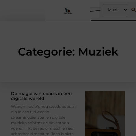
Categorie: Muziek
De magie van radio's in een
digitale wereld
Waarom radio’s nog steeds populair
zijn In een tijd waarin
streamingdiensten en digitale
muziekplatforms de boventoon
voeren, lijkt de radio misschien een
achterhaald medium. Toch is niets