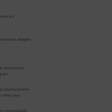
elen en
kkenheid dragen
le bewoners,
g en
ris Doetinchem
en met een
n persoonlijk