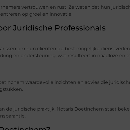
nemers vertrouwen en rust. Ze weten dat hun juridisc
centreren op groei en innovatie.
or Juridische Professionals
arissen om hun cliënten de best mogelijke dienstverlen
ng en ondersteuning, wat resulteert in naadloze en ef
oetinchem waardevolle inzichten en advies die juridisch
agstukken.
an de juridische praktijk. Notaris Doetinchem staat b
nsparantie.
n Doetinchem?