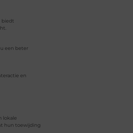
 biedt
ht.
 u een beter
nteractie en
 lokale
t hun toewijding