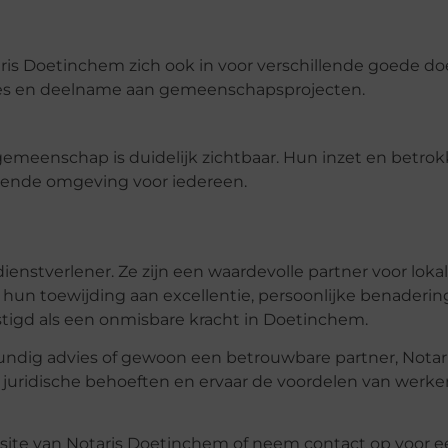
is Doetinchem zich ook in voor verschillende goede do
aties en deelname aan gemeenschapsprojecten.
gemeenschap is duidelijk zichtbaar. Hun inzet en betro
nende omgeving voor iedereen.
ienstverlener. Ze zijn een waardevolle partner voor loka
 hun toewijding aan excellentie, persoonlijke benaderin
igd als een onmisbare kracht in Doetinchem.
skundig advies of gewoon een betrouwbare partner, Nota
w juridische behoeften en ervaar de voordelen van werk
site van Notaris Doetinchem of neem contact op voor ee