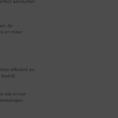
rfect aansluiten
en. Ze
re en meer
nten efficiënt en
edrijf.
s dat ervoor
eslissingen