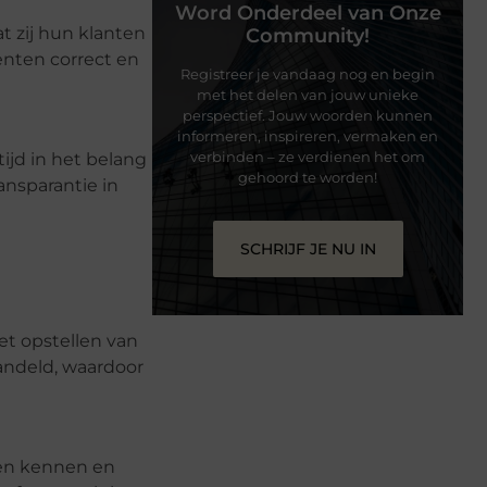
Word Onderdeel van Onze
t zij hun klanten
Community!
enten correct en
Registreer je vandaag nog en begin
met het delen van jouw unieke
perspectief. Jouw woorden kunnen
informeren, inspireren, vermaken en
verbinden – ze verdienen het om
tijd in het belang
gehoord te worden!
ansparantie in
SCHRIJF JE NU IN
et opstellen van
handeld, waardoor
ren kennen en