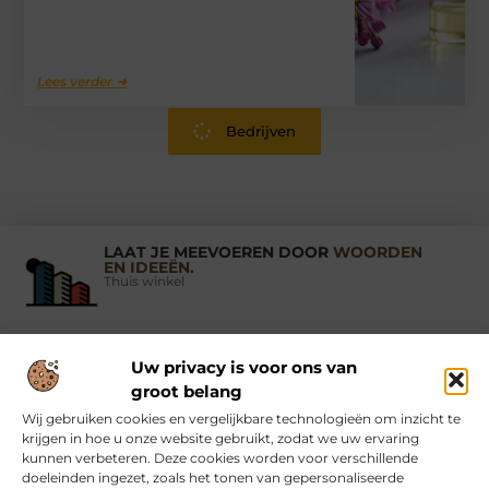
Lees verder ➜
Bedrijven
LAAT JE MEEVOEREN DOOR
WOORDEN
EN IDEEËN.
Thuis winkel
Uw privacy is voor ons van
Vind Ons Hier :
groot belang
Wij gebruiken cookies en vergelijkbare technologieën om inzicht te
krijgen in hoe u onze website gebruikt, zodat we uw ervaring
kunnen verbeteren. Deze cookies worden voor verschillende
doeleinden ingezet, zoals het tonen van gepersonaliseerde
Beroemdheden
Uit de Media
Partners
Over ons
Ons team