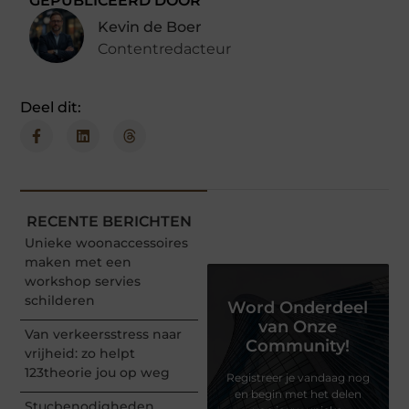
GEPUBLICEERD DOOR
Kevin de Boer
Contentredacteur
Deel dit:
RECENTE BERICHTEN
Unieke woonaccessoires
maken met een
workshop servies
schilderen
Word Onderdeel
van Onze
Van verkeersstress naar
Community!
vrijheid: zo helpt
123theorie jou op weg
Registreer je vandaag nog
en begin met het delen
Stucbenodigheden