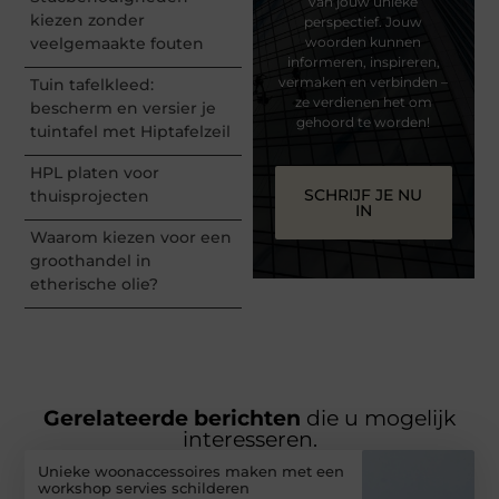
van jouw unieke
kiezen zonder
perspectief. Jouw
veelgemaakte fouten
woorden kunnen
informeren, inspireren,
vermaken en verbinden –
Tuin tafelkleed:
ze verdienen het om
bescherm en versier je
gehoord te worden!
tuintafel met Hiptafelzeil
HPL platen voor
SCHRIJF JE NU
thuisprojecten
IN
Waarom kiezen voor een
groothandel in
etherische olie?
Gerelateerde berichten
die u mogelijk
interesseren.
Unieke woonaccessoires maken met een
workshop servies schilderen