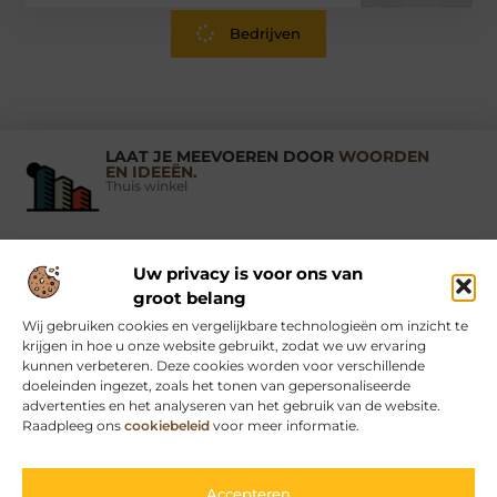
Bedrijven
LAAT JE MEEVOEREN DOOR
WOORDEN
EN IDEEËN.
Thuis winkel
Uw privacy is voor ons van
Vind Ons Hier :
groot belang
Wij gebruiken cookies en vergelijkbare technologieën om inzicht te
krijgen in hoe u onze website gebruikt, zodat we uw ervaring
kunnen verbeteren. Deze cookies worden voor verschillende
doeleinden ingezet, zoals het tonen van gepersonaliseerde
Beroemdheden
Uit de Media
Partners
Over ons
Ons team
advertenties en het analyseren van het gebruik van de website.
Raadpleeg ons
cookiebeleid
voor meer informatie.
Contact
Schrijf mee
Website index
Cookiebeleid (EU)
Kwaliteit backlinks kopen: een slimme strategie voor jouw website
Geld verdienen via internet: begin vandaag nog met online inkomen
Accepteren