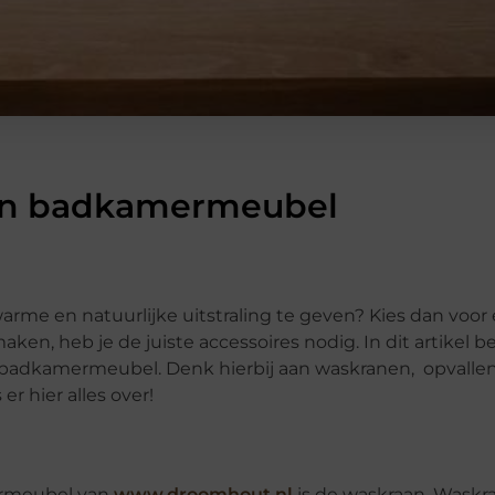
ten badkamermeubel
rme en natuurlijke uitstraling te geven? Kies dan voor
aken, heb je de juiste accessoires nodig. In dit artikel
ten badkamermeubel. Denk hierbij aan waskranen, opva
r hier alles over!
ermeubel van
www.droomhout.nl
is de waskraan. Waskra