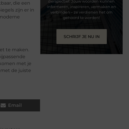
perspectief. Jouw woorden kunnen
kbaar, die een
informeren, inspireren, vermaken en
gels zijn er in
verbinden – ze verdienen het om
n moderne
gehoord te worden!
SCHRIJF JE NU IN
et te maken.
bijpassende
enkomen met je
met de juiste
Email