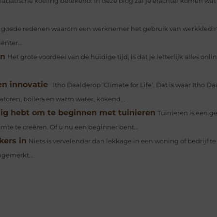
abatische koeling betekend. In deze blog zal je erachter komen wat
n goede redenen waarom een ​​werknemer het gebruik van werkkledi
ënter...
en
Het grote voordeel van de huidige tijd, is dat je letterlijk alles onl
en innovatie
Itho Daalderop ‘Climate for Life’. Dat is waar Itho D
toren, boilers en warm water, kokend...
dig hebt om te beginnen met tuinieren
Tuinieren is een 
te te creëren. Of u nu een beginner bent...
kers in
Niets is vervelender dan lekkage in een woning of bedrijf 
pgemerkt...