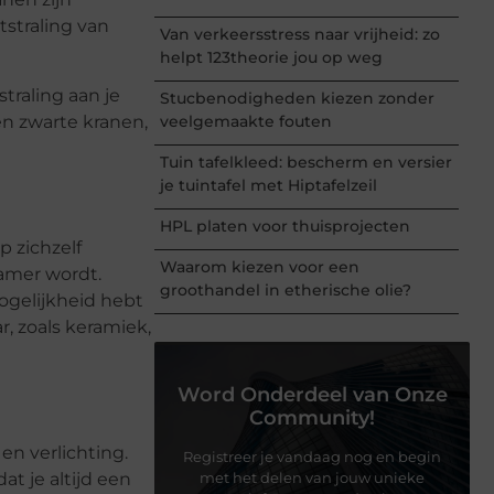
tstraling van
Van verkeersstress naar vrijheid: zo
helpt 123theorie jou op weg
traling aan je
Stucbenodigheden kiezen zonder
en zwarte kranen,
veelgemaakte fouten
Tuin tafelkleed: bescherm en versier
je tuintafel met Hiptafelzeil
HPL platen voor thuisprojecten
 zichzelf
Waarom kiezen voor een
amer wordt.
groothandel in etherische olie?
ogelijkheid hebt
r, zoals keramiek,
Word Onderdeel van Onze
Community!
en verlichting.
Registreer je vandaag nog en begin
t je altijd een
met het delen van jouw unieke