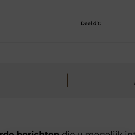
Deel dit:
rde berichten
die u mogelijk in