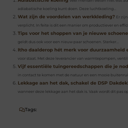
Adiabatische koeling
Veel mensen weten niet wat adi
adiabatische koeling kunt doen. Deze luchtkoeling...
Wat zijn de voordelen van werkkleding?
Er zij
verplicht. In feite is dit een manier om productiever en effici
Tips voor het shoppen van je nieuwe schoen
geldt dus ook voor een nieuw paar schoenen. Sterker...
Itho daalderop hét merk voor duurzaamheid 
voor staat. Met deze leverancier van warmtepompen, ventila
Vijf essentiële tuingereedschappen die je no
in contact te komen met de natuur en een mooie buitenruim
Lekkage aan het dak, schakel de DSP Dakdek
wanneer deze lekkage aan het dak is. Vaak wordt dit pas o
Tags: