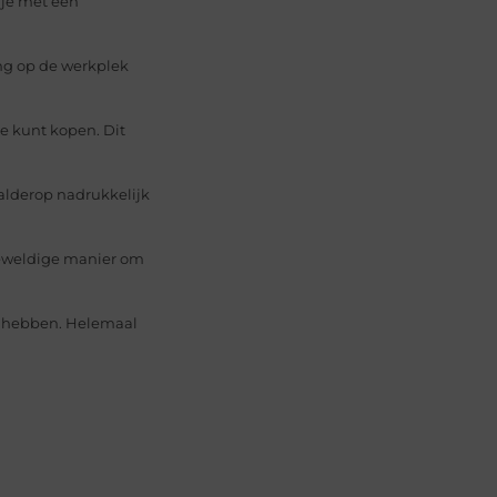
 je met een
ng op de werkplek
ine kunt kopen. Dit
aalderop nadrukkelijk
geweldige manier om
te hebben. Helemaal