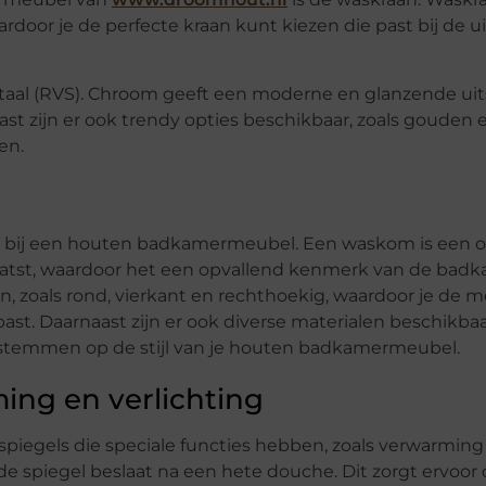
ardoor je de perfecte kraan kunt kiezen die past bij de ui
staal (RVS). Chroom geeft een moderne en glanzende uits
st zijn er ook trendy opties beschikbaar, zoals gouden 
en.
t bij een houten badkamermeubel. Een waskom is een op
aatst, waardoor het een opvallend kenmerk van de badk
, zoals rond, vierkant en rechthoekig, waardoor je de m
st. Daarnaast zijn er ook diverse materialen beschikbaa
fstemmen op de stijl van je houten badkamermeubel.
ng en verlichting
iegels die speciale functies hebben, zoals verwarming 
piegel beslaat na een hete douche. Dit zorgt ervoor da