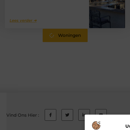
Lees verder ➜
Woningen
Vind Ons Hier :
U