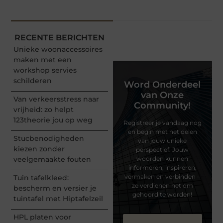
RECENTE BERICHTEN
Unieke woonaccessoires
maken met een
workshop servies
schilderen
Word Onderdeel
van Onze
Van verkeersstress naar
Community!
vrijheid: zo helpt
123theorie jou op weg
Registreer je vandaag nog
en begin met het delen
Stucbenodigheden
van jouw unieke
kiezen zonder
perspectief. Jouw
veelgemaakte fouten
woorden kunnen
informeren, inspireren,
vermaken en verbinden –
Tuin tafelkleed:
ze verdienen het om
bescherm en versier je
gehoord te worden!
tuintafel met Hiptafelzeil
HPL platen voor