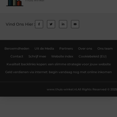
Thuis winkel
Vind Ons Hier :
Beroemdheden
Uit de Media
Partners
Over ons
Ons team
Contact
Schrijf mee
Website index
Cookiebeleid (EU)
Kwaliteit backlinks kopen: een slimme strategie voor jouw website
Geld verdienen via internet: begin vandaag nog met online inkomen
www.thuis-winkel.nl.
All Rights Reserved © 2025