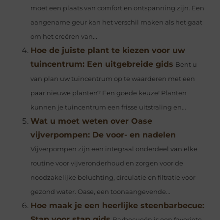
moet een plaats van comfort en ontspanning zijn. Een
aangename geur kan het verschil maken als het gaat
om het creëren van...
Hoe de juiste plant te kiezen voor uw
tuincentrum: Een uitgebreide gids
Bent u
van plan uw tuincentrum op te waarderen met een
paar nieuwe planten? Een goede keuze! Planten
kunnen je tuincentrum een frisse uitstraling en...
Wat u moet weten over Oase
vijverpompen: De voor- en nadelen
Vijverpompen zijn een integraal onderdeel van elke
routine voor vijveronderhoud en zorgen voor de
noodzakelijke beluchting, circulatie en filtratie voor
gezond water. Oase, een toonaangevende...
Hoe maak je een heerlijke steenbarbecue:
Stap voor stap gids
Barbecueën is een favoriete