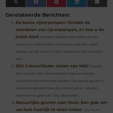
X
Facebook
Pinterest
LinkedIn
Email
(Twitter)
Gerelateerde Berichten:
De beste vijverpompen: Ontdek de
voordelen van vijverpompen, en hoe u de
juiste kiest
Mensen hebben veel liefde voor de
natuur, en velen onder ons streven naar een eigen
hoekje van de natuur in hun achtertuin. De meesten
van...
SKG 3 deurcilinder sloten van M&C
Deuren
zijn voorzien van cilindersloten. Maar er bestaan
verschillende soorten deursloten. Om aan te geven in
welke veiligheidsklasse deursloten vallen, worden
keurmerken gebruikt. SKG deursloten...
Natuurlijke geuren voor thuis: Een gids om
uw huis heerlijk te laten ruiken
Een huis