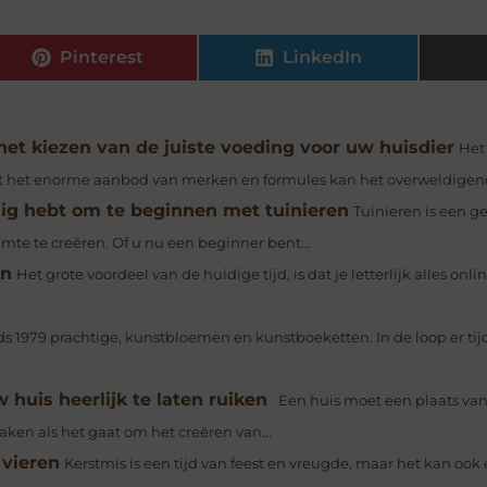
Pinterest
LinkedIn
het kiezen van de juiste voeding voor uw huisdier
Het 
t het enorme aanbod van merken en formules kan het overweldigend 
dig hebt om te beginnen met tuinieren
Tuinieren is een 
te te creëren. Of u nu een beginner bent...
en
Het grote voordeel van de huidige tijd, is dat je letterlijk alles onl
ds 1979 prachtige, kunstbloemen en kunstboeketten. In de loop er tijd
 huis heerlijk te laten ruiken
Een huis moet een plaats van
en als het gaat om het creëren van...
 vieren
Kerstmis is een tijd van feest en vreugde, maar het kan ook 