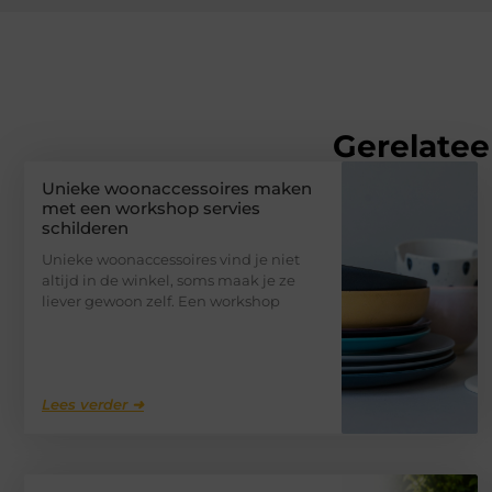
Gerelatee
Unieke woonaccessoires maken
met een workshop servies
schilderen
Unieke woonaccessoires vind je niet
altijd in de winkel, soms maak je ze
liever gewoon zelf. Een workshop
Lees verder ➜