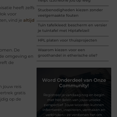
helpt 123theorie jou op weg
satie heeft zelfs
Stucbenodigheden kiezen zonder
Ook voor
veelgemaakte fouten
en, vind je
altijd
Tuin tafelkleed: bescherm en versier
je tuintafel met Hiptafelzeil
HPL platen voor thuisprojecten
 komen. De
Waarom kiezen voor een
groothandel in etherische olie?
er de omgeving en
reft de
Word Onderdeel van Onze
Community!
m jouw reis
ertrek gratis
Registreer je vandaag nog en begin
ijdig op de
met het delen van jouw unieke
perspectief. Jouw woorden kunnen
informeren, inspireren, vermaken en
verbinden – ze verdienen het om