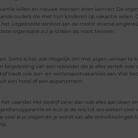
vakantie willen en nieuwe mensen leren kennen. De organi
taande ouders die met hun kinderen op vakantie willen. 
 het uitgebreide aanbod aan de meest diverse singlereiz
deze organisatie zul je stralen als nooit tevoren.
reizen. Soms is het ook mogelijk om met eigen vervoer te
r begeleiding van een reisleider die je alles vertelt ov
drijf biedt ook zon- en wintersportvakanties aan. Wat bet
 uit een hotel of een appartement.
 het vaandel. Het bedrijf zal er dan ook alles aan doen o
eldteruggarantie en kun je de reis tot zes weken voor v
 voor al je vragen en je wordt van alle ontwikkelingen t
js.