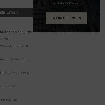
gehoord te worden!
Email
SCHRIJF JE NU IN
kiezen van het juiste
zijn...
geweldige manier om
ine kunt kopen. Dit
 is ons assortiment
 comfort en
een tijd van