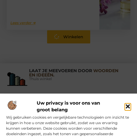
Lees verder ➜
Winkelen
LAAT JE MEEVOEREN DOOR
WOORDEN
EN IDEEËN.
Thuis winkel
Uw privacy is voor ons van
Vind Ons Hier :
groot belang
Wij gebruiken cookies en vergelijkbare technologieën om inzicht te
krijgen in hoe u onze website gebruikt, zodat we uw ervaring
kunnen verbeteren. Deze cookies worden voor verschillende
doeleinden ingezet, zoals het tonen van gepersonaliseerde
Beroemdheden
Uit de Media
Partners
Over ons
Ons team