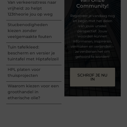
van Onze
Van verkeersstress naar
Community!
vrijheid: zo helpt
123theorie jou op weg
Registreer je vandaag nog
en begin met het delen
Stucbenodigheden
van jouw unieke
kiezen zonder
perspectief. Jouw
veelgemaakte fouten
woorden kunnen
informeren, inspireren,
vermaken en verbinden –
Tuin tafelkleed:
ze verdienen het om
bescherm en versier je
gehoord te worden!
tuintafel met Hiptafelzeil
HPL platen voor
SCHRIJF JE NU
thuisprojecten
IN
Waarom kiezen voor een
groothandel in
etherische olie?