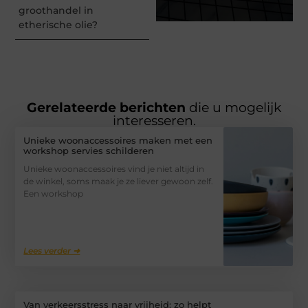
groothandel in
etherische olie?
Gerelateerde berichten
die u mogelijk
interesseren.
Unieke woonaccessoires maken met een
workshop servies schilderen
Unieke woonaccessoires vind je niet altijd in
de winkel, soms maak je ze liever gewoon zelf.
Een workshop
Lees verder ➜
Van verkeersstress naar vrijheid: zo helpt