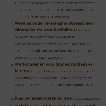
Tuinieren is een geweldige manier om in contact te
komen met de natuur en een mooie buitenruimte te
creëren. Of u nu een beginner bent...
Wieltjes onder je eetkamerstoelen: een
slimme keuze voor flexibiliteit
Het is een
trend die steeds meer aan populariteit
wint: eetkamerstoelen met wieltjes. Deze stoelen
combineren stijl, comfort en functionaliteit op een
unieke manier. Maar waarom...
Werkschoenen voor dames: mythen vs.
feiten
Als het gaat om werkschoenen, zijn er veel
misvattingen die rondgaan, vooral als het gaat om
werkschoenen voor dames. Het is belangrijk om de
feiten...
Kies uw eigen werkkleding
Horeca voorziening
Het hele jaar maakt bijna iedereen wel eens gebruik