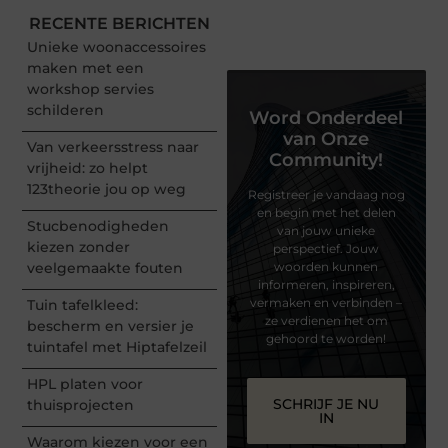
RECENTE BERICHTEN
Unieke woonaccessoires
maken met een
workshop servies
schilderen
Word Onderdeel
van Onze
Van verkeersstress naar
Community!
vrijheid: zo helpt
123theorie jou op weg
Registreer je vandaag nog
en begin met het delen
Stucbenodigheden
van jouw unieke
kiezen zonder
perspectief. Jouw
veelgemaakte fouten
woorden kunnen
informeren, inspireren,
vermaken en verbinden –
Tuin tafelkleed:
ze verdienen het om
bescherm en versier je
gehoord te worden!
tuintafel met Hiptafelzeil
HPL platen voor
SCHRIJF JE NU
thuisprojecten
IN
Waarom kiezen voor een