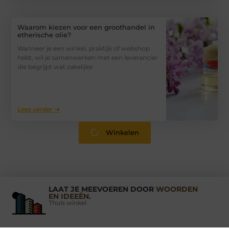
Waarom kiezen voor een groothandel in
etherische olie?
Wanneer je een winkel, praktijk of webshop
hebt, wil je samenwerken met een leverancier
die begrijpt wat zakelijke
Lees verder ➜
Winkelen
LAAT JE MEEVOEREN DOOR
WOORDEN
EN IDEEËN.
Thuis winkel