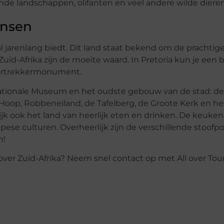
de landschappen, olifanten en veel andere wilde dieren
ensen
s al jarenlang biedt. Dit land staat bekend om de prachtig
uid-Afrika zijn de moeite waard. In Pretoria kun je een
Voortrekkermonument.
 Nationale Museum en het oudste gebouw van de stad: de
e Hoop, Robbeneiland, de Tafelberg, de Groote Kerk en h
jk ook het land van heerlijk eten en drinken. De keuken
pese culturen. Overheerlijk zijn de verschillende stoofpo
n!
er Zuid-Afrika? Neem snel contact op met All over Tours