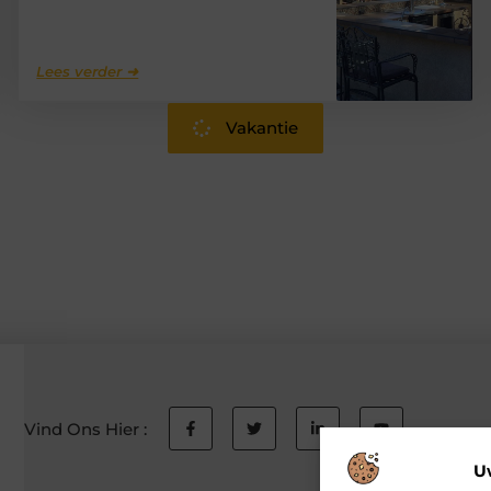
Lees verder ➜
Vakantie
Vind Ons Hier :
U