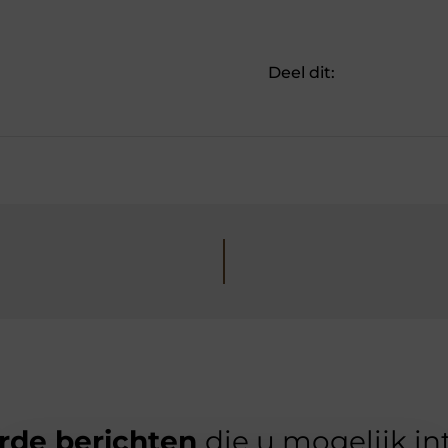
Deel dit:
rde berichten
die u mogelijk in