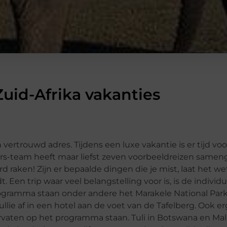
 Zuid-Afrika vakanties
n vertrouwd adres. Tijdens een luxe vakantie is er tijd voor
urs-team heeft maar liefst zeven voorbeeldreizen sameng
eerd raken! Zijn er bepaalde dingen die je mist, laat het w
. Een trip waar veel belangstelling voor is, is de individ
programma staan onder andere het Marakele National Par
llie af in een hotel aan de voet van de Tafelberg. Ook erg 
ervaten op het programma staan. Tuli in Botswana en Mal