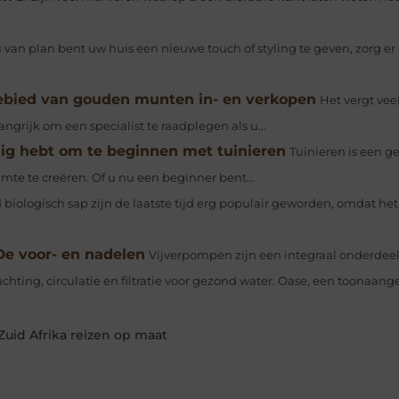
van plan bent uw huis een nieuwe touch of styling te geven, zorg er
 gebied van gouden munten in- en verkopen
Het vergt vee
rijk om een specialist te raadplegen als u...
dig hebt om te beginnen met tuinieren
Tuinieren is een 
te te creëren. Of u nu een beginner bent...
logisch sap zijn de laatste tijd erg populair geworden, omdat het er
e voor- en nadelen
Vijverpompen zijn een integraal onderdeel
hting, circulatie en filtratie voor gezond water. Oase, een toonaang
Zuid Afrika reizen op maat