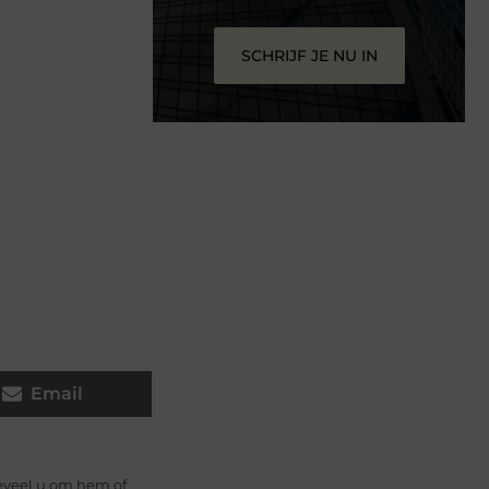
SCHRIJF JE NU IN
Email
eveel u om hem of