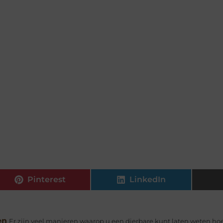
Pinterest
LinkedIn
en
Er zijn veel manieren waarop u een dierbare kunt laten weten ho