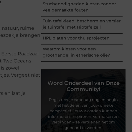
.
Stucbenodigheden kiezen zonder
veelgemaakte fouten
Tuin tafelkleed: bescherm en versier
je tuintafel met Hiptafelzeil
e natuur, ruime
 bezoekje brengen
HPL platen voor thuisprojecten
Waarom kiezen voor een
 Eerste Raadzaal
groothandel in etherische olie?
et Two Oceans
 is zowel
tjes. Vergeet niet
Word Onderdeel van Onze
Community!
 en laat je
Registreer je vandaag nog en begin
met het delen van jouw unieke
perspectief. Jouw woorden kunnen
informeren, inspireren, vermaken en
verbinden – ze verdienen het om
gehoord te worden!