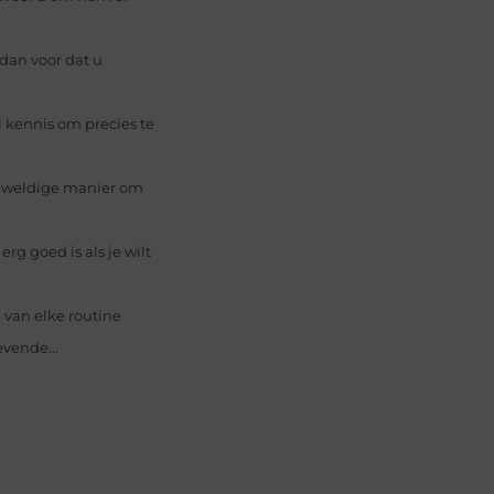
 dan voor dat u
l kennis om precies te
geweldige manier om
g goed is als je wilt
 van elke routine
evende...