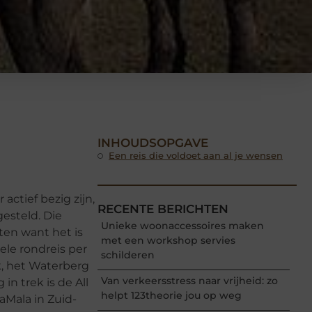
INHOUDSOPGAVE
Een reis die voldoet aan al je wensen
 actief bezig zijn,
RECENTE BERICHTEN
esteld. Die
Unieke woonaccessoires maken
eten want het is
met een workshop servies
uele rondreis per
schilderen
k, het Waterberg
Van verkeersstress naar vrijheid: zo
in trek is de All
helpt 123theorie jou op weg
aMala in Zuid-