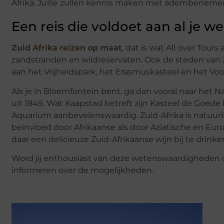
Afrika. Jullie zullen kennis maken met adembenemen
Een reis die voldoet aan al je w
Zuid Afrika reizen op maat
, dat is wat All over Tour
zandstranden en wildreservaten. Ook de steden van Z
aan het Vrijheidspark, het Erasmuskasteel en het 
Als je in Bloemfontein bent, ga dan vooral naar het
uit 1849. Wat Kaapstad betreft zijn Kasteel de Goed
Aquarium aanbevelenswaardig. Zuid-Afrika is natuurli
beïnvloed door Afrikaanse als door Aziatische en Euro
daar een delicieuze Zuid-Afrikaanse wijn bij te drinke
Word jij enthousiast van deze wetenswaardigheden ov
informeren over de mogelijkheden.