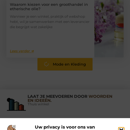
Waarom kiezen voor een groothandel in
etherische olie?
Wanneer je een winkel, praktijk of webshop
hebt, wil je samenwerken met een leverancier
die begrijpt wat zakelijke
Lees verder ➜
Mode en Kleding
LAAT JE MEEVOEREN DOOR
WOORDEN
EN IDEEËN.
Thuis winkel
Uw privacy is voor ons van