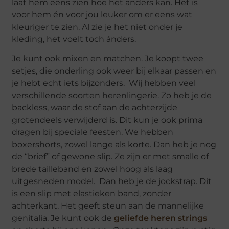
laat hem eens zien hoe het anders kan. Het is
voor hem én voor jou leuker om er eens wat
kleuriger te zien. Al zie je het niet onder je
kleding, het voelt toch ánders.
Je kunt ook mixen en matchen. Je koopt twee
setjes, die onderling ook weer bij elkaar passen en
je hebt echt iets bijzonders. Wij hebben veel
verschillende soorten herenlingerie. Zo heb je de
backless, waar de stof aan de achterzijde
grotendeels verwijderd is. Dit kun je ook prima
dragen bij speciale feesten. We hebben
boxershorts, zowel lange als korte. Dan heb je nog
de “brief” of gewone slip. Ze zijn er met smalle of
brede tailleband en zowel hoog als laag
uitgesneden model. Dan heb je de jockstrap. Dit
is een slip met elastieken band, zonder
achterkant. Het geeft steun aan de mannelijke
genitalia. Je kunt ook de
geliefde heren strings