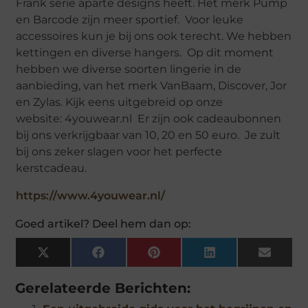
Frank serie aparte designs heeft. Het merk Pump
en Barcode zijn meer sportief. Voor leuke
accessoires kun je bij ons ook terecht. We hebben
kettingen en diverse hangers. Op dit moment
hebben we diverse soorten lingerie in de
aanbieding, van het merk VanBaam, Discover, Jor
en Zylas. Kijk eens uitgebreid op onze
website: 4youwear.nl Er zijn ook cadeaubonnen
bij ons verkrijgbaar van 10, 20 en 50 euro. Je zult
bij ons zeker slagen voor het perfecte
kerstcadeau.
https://www.4youwear.nl/
Goed artikel? Deel hem dan op:
X
Facebook
Pinterest
LinkedIn
Email
(Twitter)
Gerelateerde Berichten: