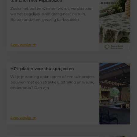
tuintafel met Hiptafelzeil
Zodra het buiten warmer wordt, verplaatsen
we het dagelijks leven graag naar de tuin.
Buiten ontbijten, gezellig barbecueën
Lees verder ➜
HPL platen voor thuisprojecten
Wil je je woning opknappen of een tuinproject
bouwen met een strakke uitstraling en weinig
onderhoud? Dan zijn
Lees verder ➜