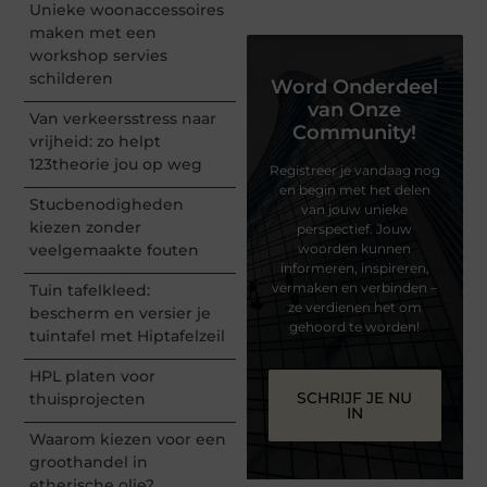
Unieke woonaccessoires
maken met een
workshop servies
schilderen
Word Onderdeel
van Onze
Van verkeersstress naar
Community!
vrijheid: zo helpt
123theorie jou op weg
Registreer je vandaag nog
en begin met het delen
Stucbenodigheden
van jouw unieke
kiezen zonder
perspectief. Jouw
veelgemaakte fouten
woorden kunnen
informeren, inspireren,
vermaken en verbinden –
Tuin tafelkleed:
ze verdienen het om
bescherm en versier je
gehoord te worden!
tuintafel met Hiptafelzeil
HPL platen voor
SCHRIJF JE NU
thuisprojecten
IN
Waarom kiezen voor een
groothandel in
etherische olie?