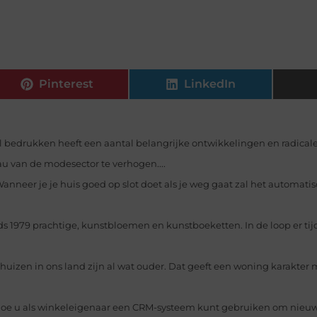
Pinterest
LinkedIn
el bedrukken heeft een aantal belangrijke ontwikkelingen en radica
au van de modesector te verhogen....
anneer je je huis goed op slot doet als je weg gaat zal het automati
ds 1979 prachtige, kunstbloemen en kunstboeketten. In de loop er tijd
 huizen in ons land zijn al wat ouder. Dat geeft een woning karakter 
oe u als winkeleigenaar een CRM-systeem kunt gebruiken om nieuw