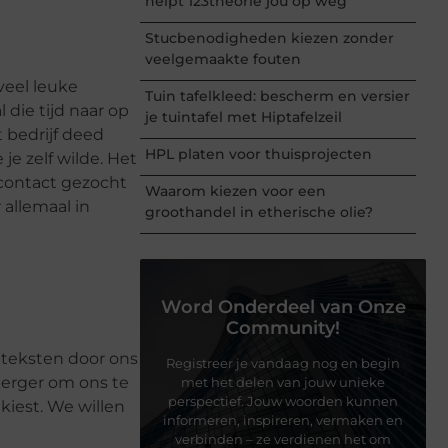
helpt 123theorie jou op weg
Stucbenodigheden kiezen zonder
veelgemaakte fouten
veel leuke
Tuin tafelkleed: bescherm en versier
die tijd naar op
je tuintafel met Hiptafelzeil
 bedrijf deed
HPL platen voor thuisprojecten
je zelf wilde. Het
 contact gezocht
Waarom kiezen voor een
allemaal in
groothandel in etherische olie?
Word Onderdeel van Onze
Community!
l teksten door ons
Registreer je vandaag nog en begin
 erger om ons te
met het delen van jouw unieke
perspectief. Jouw woorden kunnen
kiest. We willen
informeren, inspireren, vermaken en
verbinden – ze verdienen het om