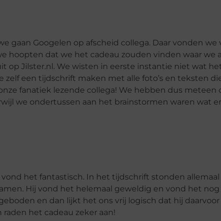
 we gaan Googelen op afscheid collega. Daar vonden we 
 hoopten dat we het cadeau zouden vinden waar we al 
Jilster.nl. We wisten in eerste instantie niet wat het
f een tijdschrift maken met alle foto’s en teksten die 
oor onze fanatiek lezende collega! We hebben dus meteen
rwijl we ondertussen aan het brainstormen waren wat er 
ond het fantastisch. In het tijdschrift stonden allemaa
amen. Hij vond het helemaal geweldig en vond het nog
boden en dan lijkt het ons vrij logisch dat hij daarvoor 
en raden het cadeau zeker aan!