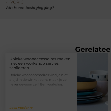
← VORIG
Wat is een beslaglegging?
Gerelatee
Unieke woonaccessoires maken
met een workshop servies
schilderen
Unieke woonaccessoires vind je niet
altijd in de winkel, soms maak je ze
liever gewoon zelf. Een workshop
Lees verder ➜