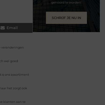
gehoord te worden!
SCHRIJF JE NU IN
Email
le veranderingen
sch wel goed
 is ons assortiment
maar het zorgt ook
e klanten aan te