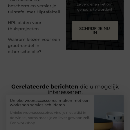
ze verdienen het om
bescherm en versier je
gehoord te worden!
tuintafel met Hiptafelzeil
HPL platen voor
SCHRIJF JE NU
thuisprojecten
IN
Waarom kiezen voor een
groothandel in
etherische olie?
Gerelateerde berichten
die u mogelijk
interesseren.
Unieke woonaccessoires maken met een
workshop servies schilderen
Unieke woonaccessoires vind je niet altijd in
de winkel, soms maak je ze liever gewoon zelf.
Een workshop