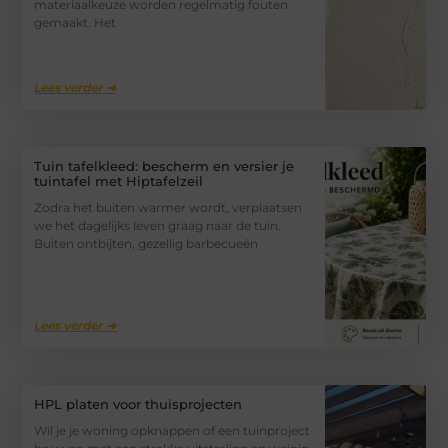
materiaalkeuze worden regelmatig fouten
gemaakt. Het
Lees verder ➜
Tuin tafelkleed: bescherm en versier je
tuintafel met Hiptafelzeil
Zodra het buiten warmer wordt, verplaatsen
we het dagelijks leven graag naar de tuin.
Buiten ontbijten, gezellig barbecueën
Lees verder ➜
HPL platen voor thuisprojecten
Wil je je woning opknappen of een tuinproject