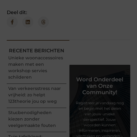
Deel dit:
RECENTE BERICHTEN
Unieke woonaccessoires
maken met een
workshop servies
schilderen
Word Onderdeel
van Onze
Van verkeersstress naar
Community!
vrijheid: zo helpt
123theorie jou op weg
Registreer je vandaag nog
en begin met het delen
Stucbenodigheden
van jouw unieke
kiezen zonder
perspectief. Jouw
veelgemaakte fouten
woorden kunnen
informeren, inspireren,
vermaken en verbinden –
Tuin tafelkleed: