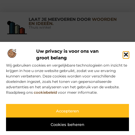
LAAT JE MEEVOEREN DOOR
WOORDEN
EN IDEEËN.
Thuis winkel
Uw privacy is voor ons van
Vind Ons Hier :
groot belang
Wij gebruiken cookies en vergelijkbare technologieën om inzicht te
krijgen in hoe u onze website gebruikt, zodat we uw ervaring
kunnen verbeteren. Deze cookies worden voor verschillende
doeleinden ingezet, zoals het tonen van gepersonaliseerde
Beroemdheden
Uit de Media
Partners
Over ons
Ons team
advertenties en het analyseren van het gebruik van de website.
Raadpleeg ons
cookiebeleid
voor meer informatie.
Contact
Schrijf mee
Website index
Cookiebeleid (EU)
Kwaliteit backlinks kopen: een slimme strategie voor jouw website
Geld verdienen via internet: begin vandaag nog met online inkomen
Accepteren
Cookies beheren
www.thuis-winkel.nl.
All Rights Reserved © 2025