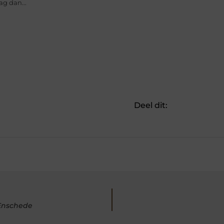
g dan...
Deel dit:
Enschede