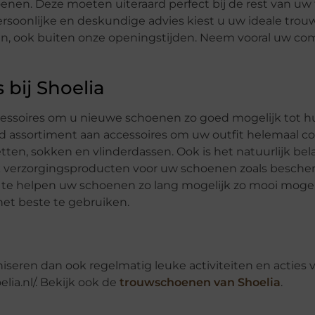
oenen. Deze moeten uiteraard perfect bij de rest van uw
persoonlijke en deskundige advies kiest u uw ideale tro
aken, ook buiten onze openingstijden. Neem vooral uw co
bij Shoelia
cessoires om u nieuwe schoenen zo goed mogelijk tot hu
ed assortiment aan accessoires om uw outfit helemaal c
en, sokken en vlinderdassen. Ook is het natuurlijk be
 verzorgingsproducten voor uw schoenen zoals besch
 te helpen uw schoenen zo lang mogelijk zo mooi mogel
 het beste te gebruiken.
aniseren dan ook regelmatig leuke activiteiten en acties 
lia.nl/. Bekijk ook de
trouwschoenen van Shoelia
.