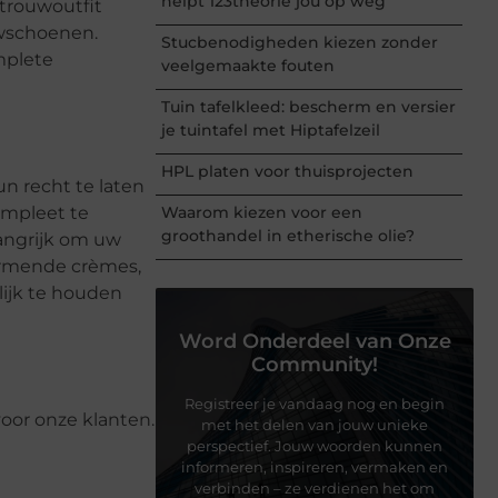
helpt 123theorie jou op weg
 trouwoutfit
uwschoenen.
Stucbenodigheden kiezen zonder
mplete
veelgemaakte fouten
Tuin tafelkleed: bescherm en versier
je tuintafel met Hiptafelzeil
HPL platen voor thuisprojecten
n recht te laten
ompleet te
Waarom kiezen voor een
groothandel in etherische olie?
langrijk om uw
ermende crèmes,
ijk te houden
Word Onderdeel van Onze
Community!
Registreer je vandaag nog en begin
voor onze klanten.
met het delen van jouw unieke
perspectief. Jouw woorden kunnen
informeren, inspireren, vermaken en
verbinden – ze verdienen het om