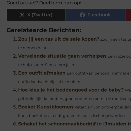
Goed artikel? Deel hem dan op:
X (Twitter)
Facebook
Gerelateerde Berichten:
Zou jij een tas uit de sale kopen?
Zou jij een tas
te nemen naar...
Vervelende situatie gaan verhelpen
Een ruzie op
te hulp staan. Soms kom je er...
Een outfit afmaken
Een outfit kan behoorlijk afmaken
outfit daadwerkelijk af te maken....
Hoe kies je het beddengoed voor de baby?
We 
gebruikelijk dat ouders, grootouders en ooms de mooiste sp
Boeket Kunstbloemen
Peter van Son ontwerpt al sin
kunstboeketten steeds groter en realistischer geworden....
Schakel het schoonmaakbedrijf in IJmuiden i