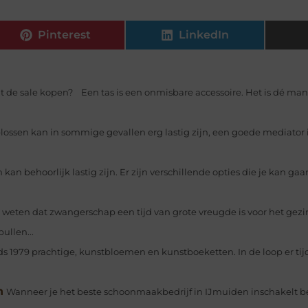
Pinterest
LinkedIn
 uit de sale kopen? Een tas is een onmisbare accessoire. Het is dé m
lossen kan in sommige gevallen erg lastig zijn, een goede mediator 
 kan behoorlijk lastig zijn. Er zijn verschillende opties die je kan 
weten dat zwangerschap een tijd van grote vreugde is voor het gezi
ullen...
ds 1979 prachtige, kunstbloemen en kunstboeketten. In de loop er tijd
n
Wanneer je het beste schoonmaakbedrijf in IJmuiden inschakelt be