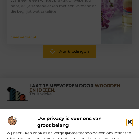
Wanneer je een winkel, praktijk of webshop
hebt, wil je samenwerken met een leverancier
die begrijpt wat zakelijke
Lees verder ➜
Aanbiedingen
LAAT JE MEEVOEREN DOOR
WOORDEN
EN IDEEËN.
Thuis winkel
Uw privacy is voor ons van
Vind Ons Hier :
groot belang
Wij gebruiken cookies en vergelijkbare technologieën om inzicht te
krijgen in hoe u onze website gebruikt, zodat we uw ervaring