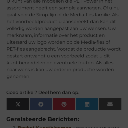
U kunt van alle modellen die PET Power in het
assortiment heeft een sample aanvragen. Of u nu
gaat voor de Sirop-lijn of de Media-fles familie. Als
het voorbeeldproduct u aanspreekt dan kan dit
volledig worden aangepast aan uw wensen. Uw
merknaam, informatie over het product en
uiteraard uw logo worden op de Media-fles of
PET-fles aangebracht. Voordat de productie wordt
gestart ontvangt u een voorbeeld zodat u dit
kunt beoordelen op eventuele fouten. Als alles
naar wens is kan uw order in productie worden
genomen.
Goed artikel? Deel hem dan op:
X
Facebook
Pinterest
LinkedIn
Email
(Twitter)
Gerelateerde Berichten:
Boeket Kunstbloemen