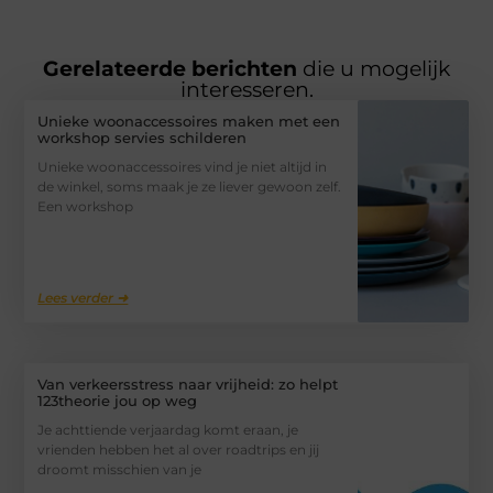
Gerelateerde berichten
die u mogelijk
interesseren.
Unieke woonaccessoires maken met een
workshop servies schilderen
Unieke woonaccessoires vind je niet altijd in
de winkel, soms maak je ze liever gewoon zelf.
Een workshop
Lees verder ➜
Van verkeersstress naar vrijheid: zo helpt
123theorie jou op weg
Je achttiende verjaardag komt eraan, je
vrienden hebben het al over roadtrips en jij
droomt misschien van je