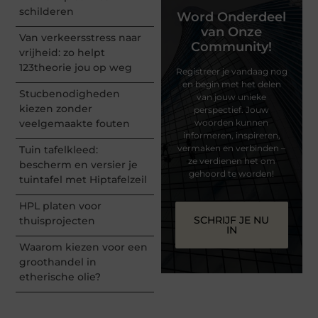
schilderen
Word Onderdeel
van Onze
Van verkeersstress naar
Community!
vrijheid: zo helpt
123theorie jou op weg
Registreer je vandaag nog
en begin met het delen
Stucbenodigheden
van jouw unieke
kiezen zonder
perspectief. Jouw
veelgemaakte fouten
woorden kunnen
informeren, inspireren,
vermaken en verbinden –
Tuin tafelkleed:
ze verdienen het om
bescherm en versier je
gehoord te worden!
tuintafel met Hiptafelzeil
HPL platen voor
SCHRIJF JE NU
thuisprojecten
IN
Waarom kiezen voor een
groothandel in
etherische olie?