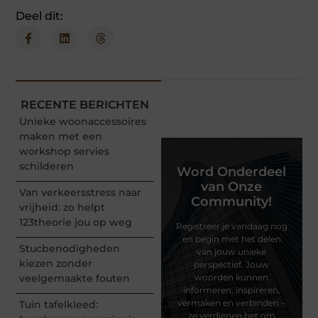
Deel dit:
RECENTE BERICHTEN
Unieke woonaccessoires
maken met een
workshop servies
schilderen
Word Onderdeel
van Onze
Van verkeersstress naar
Community!
vrijheid: zo helpt
123theorie jou op weg
Registreer je vandaag nog
en begin met het delen
Stucbenodigheden
van jouw unieke
kiezen zonder
perspectief. Jouw
veelgemaakte fouten
woorden kunnen
informeren, inspireren,
vermaken en verbinden –
Tuin tafelkleed:
ze verdienen het om