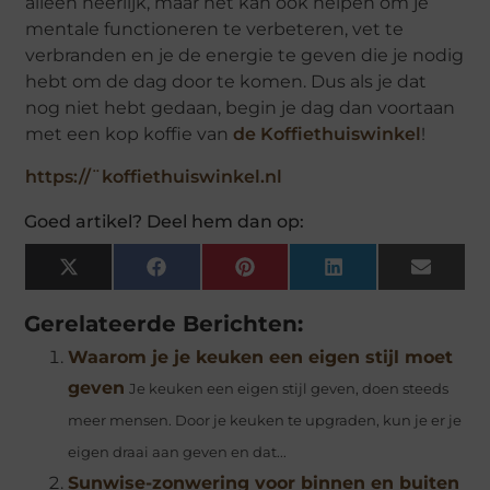
alleen heerlijk, maar het kan ook helpen om je
mentale functioneren te verbeteren, vet te
verbranden en je de energie te geven die je nodig
hebt om de dag door te komen. Dus als je dat
nog niet hebt gedaan, begin je dag dan voortaan
met een kop koffie van
de Koffiethuiswinkel
!
https://¨koffiethuiswinkel.nl
Goed artikel? Deel hem dan op:
X
Facebook
Pinterest
LinkedIn
Email
(Twitter)
Gerelateerde Berichten:
Waarom je je keuken een eigen stijl moet
geven
Je keuken een eigen stijl geven, doen steeds
meer mensen. Door je keuken te upgraden, kun je er je
eigen draai aan geven en dat...
Sunwise-zonwering voor binnen en buiten