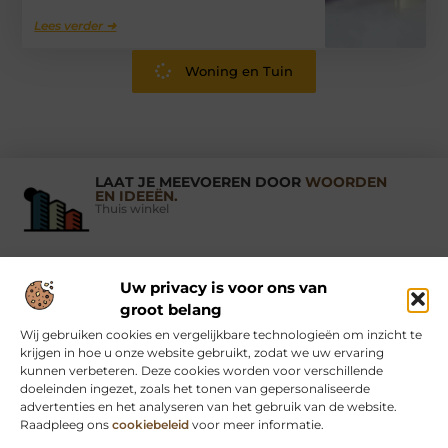
Lees verder ➜
Woning en Tuin
LAAT JE MEEVOEREN DOOR
WOORDEN
EN IDEEËN.
Thuis winkel
Uw privacy is voor ons van
Vind Ons Hier :
groot belang
Wij gebruiken cookies en vergelijkbare technologieën om inzicht te
krijgen in hoe u onze website gebruikt, zodat we uw ervaring
kunnen verbeteren. Deze cookies worden voor verschillende
doeleinden ingezet, zoals het tonen van gepersonaliseerde
Beroemdheden
Uit de Media
Partners
Over ons
Ons team
advertenties en het analyseren van het gebruik van de website.
Raadpleeg ons
cookiebeleid
voor meer informatie.
Contact
Schrijf mee
Website index
Cookiebeleid (EU)