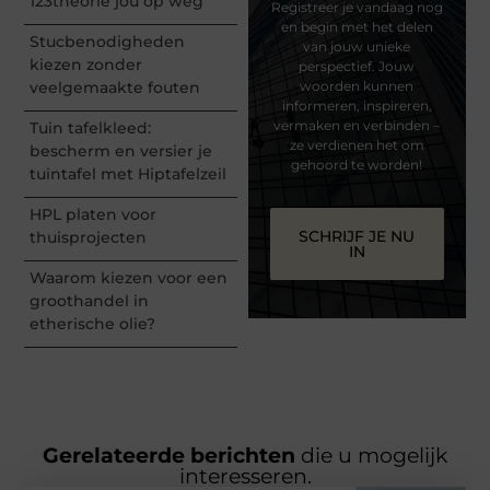
123theorie jou op weg
Registreer je vandaag nog
en begin met het delen
Stucbenodigheden
van jouw unieke
kiezen zonder
perspectief. Jouw
veelgemaakte fouten
woorden kunnen
informeren, inspireren,
vermaken en verbinden –
Tuin tafelkleed:
ze verdienen het om
bescherm en versier je
gehoord te worden!
tuintafel met Hiptafelzeil
HPL platen voor
SCHRIJF JE NU
thuisprojecten
IN
Waarom kiezen voor een
groothandel in
etherische olie?
Gerelateerde berichten
die u mogelijk
interesseren.