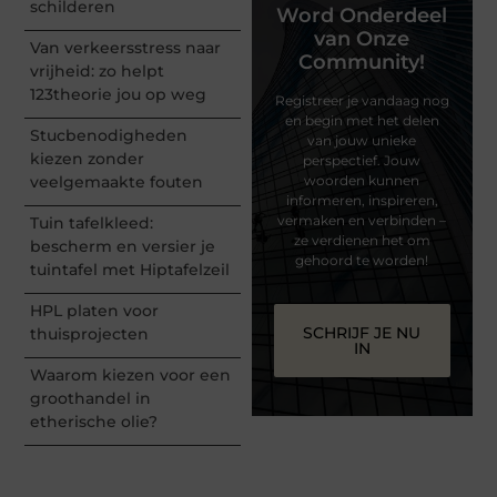
schilderen
Word Onderdeel
van Onze
Van verkeersstress naar
Community!
vrijheid: zo helpt
123theorie jou op weg
Registreer je vandaag nog
en begin met het delen
Stucbenodigheden
van jouw unieke
kiezen zonder
perspectief. Jouw
veelgemaakte fouten
woorden kunnen
informeren, inspireren,
vermaken en verbinden –
Tuin tafelkleed:
ze verdienen het om
bescherm en versier je
gehoord te worden!
tuintafel met Hiptafelzeil
HPL platen voor
SCHRIJF JE NU
thuisprojecten
IN
Waarom kiezen voor een
groothandel in
etherische olie?