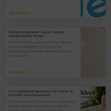
Lees verder ➜
Stucbenodigheden kiezen zonder
veelgemaakte fouten
Een strak eindresultaat begint met de juiste
stucbenodigheden, maar juist bij de
materiaalkeuze worden regelmatig fouten
gemaakt. Het
Lees verder ➜
Tuin tafelkleed: bescherm en versier je
tuintafel met Hiptafelzeil
Zodra het buiten warmer wordt, verplaatsen
we het dagelijks leven graag naar de tuin.
Buiten ontbijten, gezellig barbecueën