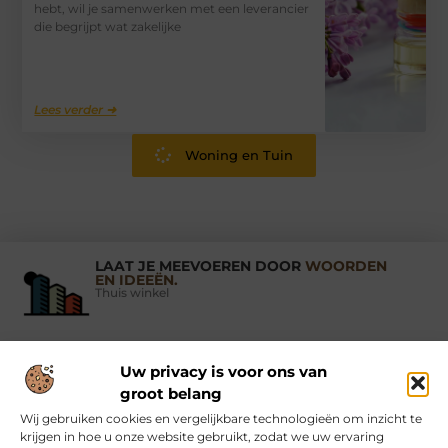
hebt, wil je samenwerken met een leverancier
die begrijpt wat zakelijke
Lees verder ➜
Woning en Tuin
LAAT JE MEEVOEREN DOOR
WOORDEN
EN IDEEËN.
Thuis winkel
Uw privacy is voor ons van
Vind Ons Hier :
groot belang
Wij gebruiken cookies en vergelijkbare technologieën om inzicht te
krijgen in hoe u onze website gebruikt, zodat we uw ervaring