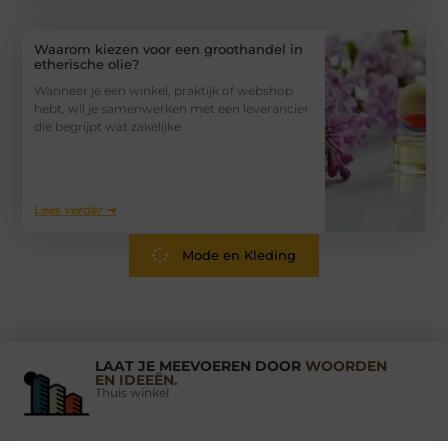
Waarom kiezen voor een groothandel in
etherische olie?
Wanneer je een winkel, praktijk of webshop
hebt, wil je samenwerken met een leverancier
die begrijpt wat zakelijke
Lees verder ➜
Mode en Kleding
LAAT JE MEEVOEREN DOOR
WOORDEN
EN IDEEËN.
Thuis winkel