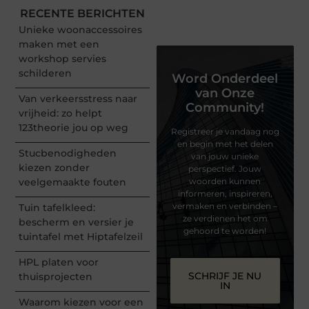
RECENTE BERICHTEN
Unieke woonaccessoires
maken met een
workshop servies
schilderen
Word Onderdeel
van Onze
Van verkeersstress naar
Community!
vrijheid: zo helpt
123theorie jou op weg
Registreer je vandaag nog
en begin met het delen
Stucbenodigheden
van jouw unieke
kiezen zonder
perspectief. Jouw
veelgemaakte fouten
woorden kunnen
informeren, inspireren,
vermaken en verbinden –
Tuin tafelkleed:
ze verdienen het om
bescherm en versier je
gehoord te worden!
tuintafel met Hiptafelzeil
HPL platen voor
SCHRIJF JE NU
thuisprojecten
IN
Waarom kiezen voor een