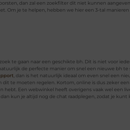
borsten, dan zal een zoekfilter dit niet kunnen aangeven
iet. Om je te helpen, hebben we hier een 3-tal manieren d
oek te gaan naar een geschikte bh. Dit is niet voor iede
natuurlijk de perfecte manier om snel een nieuwe bh te s
upport
, dan is het natuurlijk ideaal om even snel een nie
om dit te moeten regelen. Kortom, online is dus zeker ee
gen hebt. Een webwinkel heeft overigens vaak wel een liv
n kun je altijd nog de chat raadplegen, zodat je kunt ki