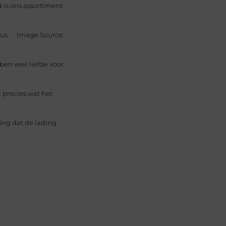
 is ons assortiment
 bus ‍ Image Source:
en veel liefde voor
 precies wat het
ing dat de lading