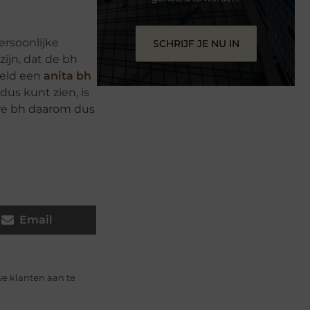
ersoonlijke
SCHRIJF JE NU IN
ijn, dat de bh
eeld een
anita bh
dus kunt zien, is
euwe bh daarom dus
Email
e klanten aan te