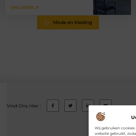
Lees verder ➜
Mode en Kleding
Vind Ons Hier :
U
Wij gebruiken cookies 
website gebruikt, zod