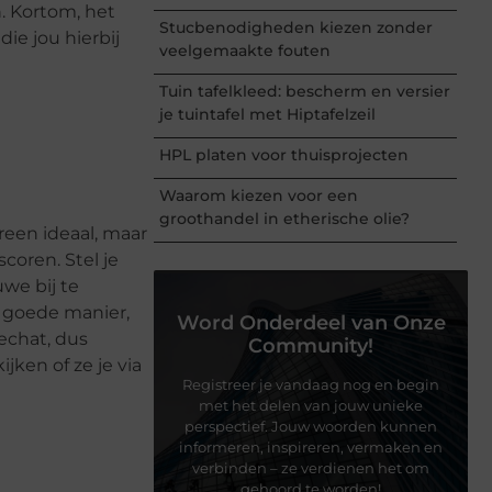
. Kortom, het
Stucbenodigheden kiezen zonder
ie jou hierbij
veelgemaakte fouten
Tuin tafelkleed: bescherm en versier
je tuintafel met Hiptafelzeil
HPL platen voor thuisprojecten
Waarom kiezen voor een
groothandel in etherische olie?
reen ideaal, maar
coren. Stel je
uwe bij te
n goede manier,
Word Onderdeel van Onze
echat, dus
Community!
jken of ze je via
Registreer je vandaag nog en begin
met het delen van jouw unieke
perspectief. Jouw woorden kunnen
informeren, inspireren, vermaken en
verbinden – ze verdienen het om
gehoord te worden!