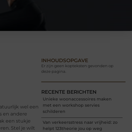
INHOUDSOPGAVE
Er zijn geen kopteksten gevonden op
deze pagina.
RECENTE BERICHTEN
Unieke woonaccessoires maken
met een workshop servies
atuurlijk wel een
schilderen
’s en andere
aak een stukje
Van verkeersstress naar vrijheid: zo
en. Stel je wilt
helpt 123theorie jou op weg