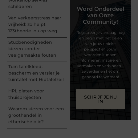
schilderen
Word Onderdeel
van Onze
Van verkeersstress naar
Community!
vrijheid: zo helpt
123theorie jou op weg
Registreer je vandaag nog
en begin met het delen
Stucbenodigheden
van jouw unieke
kiezen zonder
perspectief. Jouw
veelgemaakte fouten
woorden kunnen
informeren, inspireren,
vermaken en verbinden –
Tuin tafelkleed:
ze verdienen het om
bescherm en versier je
gehoord te worden!
tuintafel met Hiptafelzeil
HPL platen voor
SCHRIJF JE NU
thuisprojecten
IN
Waarom kiezen voor een
groothandel in
etherische olie?