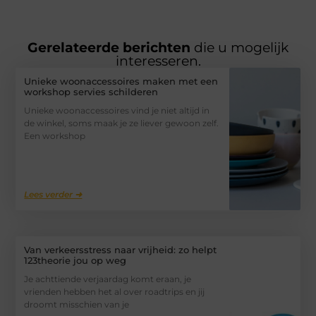
Gerelateerde berichten
die u mogelijk
interesseren.
Unieke woonaccessoires maken met een
workshop servies schilderen
Unieke woonaccessoires vind je niet altijd in
de winkel, soms maak je ze liever gewoon zelf.
Een workshop
Lees verder ➜
Van verkeersstress naar vrijheid: zo helpt
123theorie jou op weg
Je achttiende verjaardag komt eraan, je
vrienden hebben het al over roadtrips en jij
droomt misschien van je