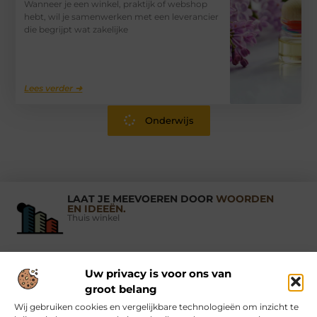
Wanneer je een winkel, praktijk of webshop
hebt, wil je samenwerken met een leverancier
die begrijpt wat zakelijke
Lees verder ➜
Onderwijs
LAAT JE MEEVOEREN DOOR
WOORDEN
EN IDEEËN.
Thuis winkel
Uw privacy is voor ons van
Vind Ons Hier :
groot belang
Wij gebruiken cookies en vergelijkbare technologieën om inzicht te