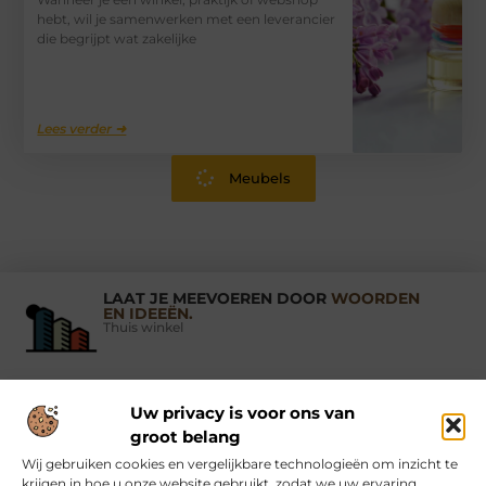
hebt, wil je samenwerken met een leverancier
die begrijpt wat zakelijke
Lees verder ➜
Meubels
LAAT JE MEEVOEREN DOOR
WOORDEN
EN IDEEËN.
Thuis winkel
Uw privacy is voor ons van
Vind Ons Hier :
groot belang
Wij gebruiken cookies en vergelijkbare technologieën om inzicht te
krijgen in hoe u onze website gebruikt, zodat we uw ervaring