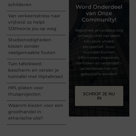
schilderen
Word Onderdeel
van Onze
Van verkeersstress naar
Community!
vrijheid: zo helpt
123theorie jou op weg
Registreer je vandaag nog
en begin met het delen
Stucbenodigheden
van jouw unieke
kiezen zonder
perspectief. Jouw
veelgemaakte fouten
woorden kunnen
informeren, inspireren,
vermaken en verbinden –
Tuin tafelkleed:
ze verdienen het om
bescherm en versier je
gehoord te worden!
tuintafel met Hiptafelzeil
HPL platen voor
SCHRIJF JE NU
thuisprojecten
IN
Waarom kiezen voor een
groothandel in
etherische olie?