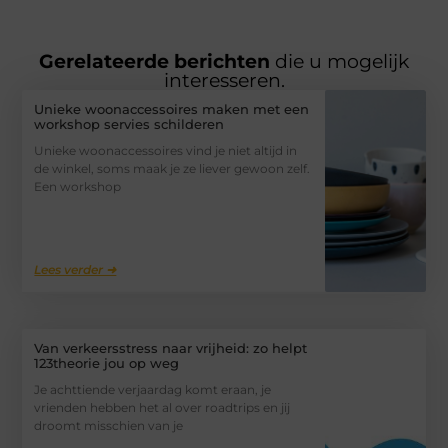
Gerelateerde berichten
die u mogelijk
interesseren.
Unieke woonaccessoires maken met een
workshop servies schilderen
Unieke woonaccessoires vind je niet altijd in
de winkel, soms maak je ze liever gewoon zelf.
Een workshop
Lees verder ➜
Van verkeersstress naar vrijheid: zo helpt
123theorie jou op weg
Je achttiende verjaardag komt eraan, je
vrienden hebben het al over roadtrips en jij
droomt misschien van je