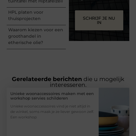
tuintafel met Hiptafelzeil
HPL platen voor
SCHRIJF JE NU
thuisprojecten
IN
Waarom kiezen voor een
groothandel in
etherische olie?
Gerelateerde berichten
die u mogelijk
interesseren.
Unieke woonaccessoires maken met een
workshop servies schilderen
Unieke woonaccessoires vind je niet altijd in
de winkel, soms maak je ze liever gewoon zelf.
Een workshop