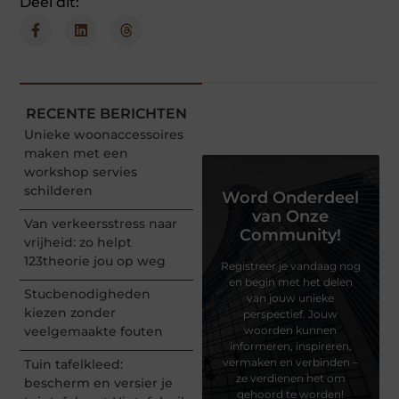
Deel dit:
RECENTE BERICHTEN
Unieke woonaccessoires
maken met een
workshop servies
schilderen
Word Onderdeel
van Onze
Van verkeersstress naar
Community!
vrijheid: zo helpt
123theorie jou op weg
Registreer je vandaag nog
en begin met het delen
Stucbenodigheden
van jouw unieke
kiezen zonder
perspectief. Jouw
veelgemaakte fouten
woorden kunnen
informeren, inspireren,
vermaken en verbinden –
Tuin tafelkleed:
ze verdienen het om
bescherm en versier je
gehoord te worden!